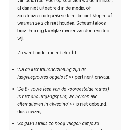
van beloftes. Keer op keer zien we de minister,
al dan niet uitgebreid in de media. of
ambtenaren uitspraken doen die niet klopen of
waaraan ze zich niet houden. Schaamteloos
bijna. Een erg kwalijke manier van doen vinden
wij.
Zo werd onder meer beloofd:
'
Na de luchtruimherziening zijn de
laagvliegroutes opgelost
' >> pertinent onwaar;
'
De B+-route (een van de voorgestelde routes)
is niet ons uitgangspunt, we nemen alle
alternatieven in afweging
' >> is niet gebeurd,
dus onwaar;
'
Ze gaan straks zo hoog vliegen dat je ze