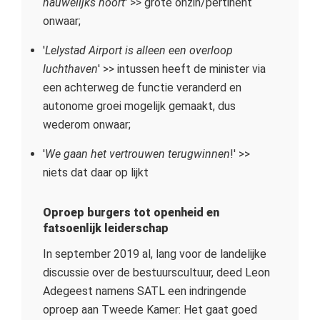
nauwelijks hoort
' >> grote onzin/pertinent
onwaar;
'
Lelystad Airport is alleen een overloop
luchthaven
' >> intussen heeft de minister via
een achterweg de functie veranderd en
autonome groei mogelijk gemaakt, dus
wederom onwaar;
'
We gaan het vertrouwen terugwinnen
!' >>
niets dat daar op lijkt
Oproep burgers tot openheid en
fatsoenlijk leiderschap
In september 2019 al, lang voor de landelijke
discussie over de bestuurscultuur, deed Leon
Adegeest namens SATL een indringende
oproep aan Tweede Kamer: Het gaat goed