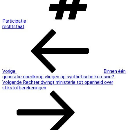
Participatie
rechtstaat
Bericht
Vorig
bericht
navigatie
Vorige
Binnen één
generatie goedkoop vliegen op synthetische kerosine?
Volgend
Volgende
Rechter dwingt ministerie tot openheid over
bericht
stikstofberekeningen