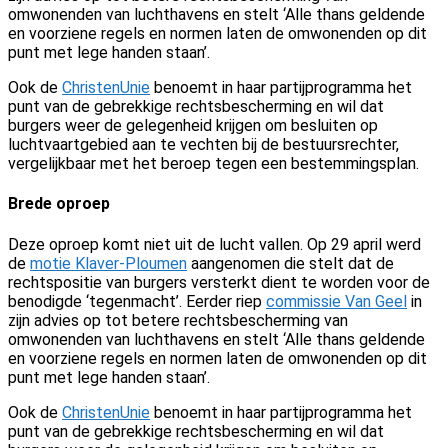
omwonenden van luchthavens en stelt ‘Alle thans geldende
en voorziene regels en normen laten de omwonenden op dit
punt met lege handen staan’.
Ook de
ChristenUnie
benoemt in haar partijprogramma het
punt van de gebrekkige rechtsbescherming en wil dat
burgers weer de gelegenheid krijgen om besluiten op
luchtvaartgebied aan te vechten bij de bestuursrechter,
vergelijkbaar met het beroep tegen een bestemmingsplan.
Brede oproep
Deze oproep komt niet uit de lucht vallen. Op 29 april werd
de
motie Klaver-Ploumen
aangenomen die stelt dat de
rechtspositie van burgers versterkt dient te worden voor de
benodigde ‘tegenmacht’. Eerder riep
commissie Van Geel
in
zijn advies op tot betere rechtsbescherming van
omwonenden van luchthavens en stelt ‘Alle thans geldende
en voorziene regels en normen laten de omwonenden op dit
punt met lege handen staan’.
Ook de
ChristenUnie
benoemt in haar partijprogramma het
punt van de gebrekkige rechtsbescherming en wil dat