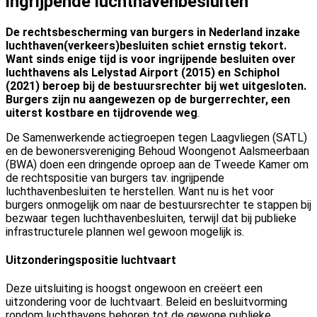
ingrijpende luchthavenbesluiten
De rechtsbescherming van burgers in Nederland inzake
luchthaven(verkeers)besluiten schiet ernstig tekort.
Want sinds enige tijd is voor ingrijpende besluiten over
luchthavens als Lelystad Airport (2015) en Schiphol
(2021) beroep bij de bestuursrechter bij wet uitgesloten.
Burgers zijn nu aangewezen op
de burgerrechter, een
uiterst kostbare en tijdrovende weg
.
De Samenwerkende actiegroepen tegen Laagvliegen (SATL)
en de bewonersvereniging Behoud Woongenot Aalsmeerbaan
(BWA) doen een dringende oproep aan de Tweede Kamer om
de rechtspositie van burgers tav. ingrijpende
luchthavenbesluiten te herstellen. Want nu is het voor
burgers onmogelijk om naar de bestuursrechter te stappen bij
bezwaar tegen luchthavenbesluiten, terwijl dat bij publieke
infrastructurele plannen wel gewoon mogelijk is.
Uitzonderingspositie luchtvaart
Deze uitsluiting is hoogst ongewoon en creëert een
uitzondering voor de luchtvaart. Beleid en besluitvorming
rondom luchthavens behoren tot de gewone publieke