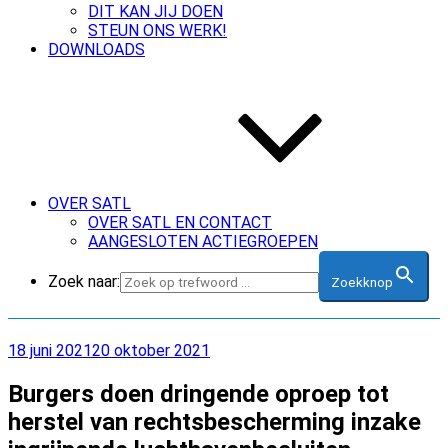
DIT KAN JIJ DOEN
STEUN ONS WERK!
DOWNLOADS
OVER SATL
OVER SATL EN CONTACT
AANGESLOTEN ACTIEGROEPEN
Zoek naar:
Zoekknop
Geplaatst
18 juni 2021
20 oktober 2021
op
Burgers doen dringende oproep tot
herstel van rechtsbescherming inzake