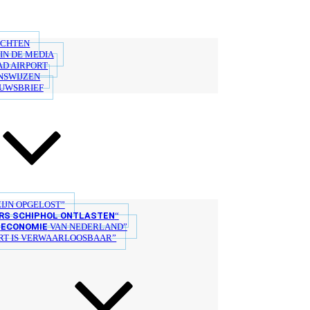
ICHTEN
IN DE MEDIA
AD AIRPORT
NSWIJZEN
EUWSBRIEF
IJN OPGELOST”
S SCHIPHOL ONTLASTEN
“
ECONOMIE
E
VAN NEDERLAND”
T IS VERWAARLOOSBAAR”