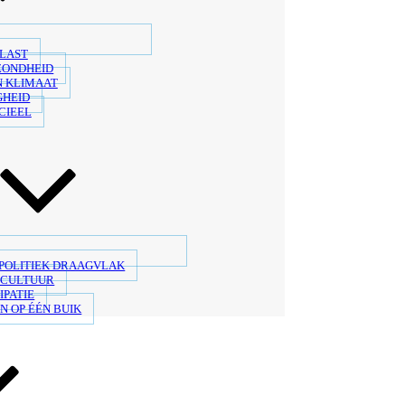
LAST
ZONDHEID
N KLIMAAT
GHEID
CIEEL
 POLITIEK DRAAGVLAK
SCULTUUR
IPATIE
N OP ÉÉN BUIK