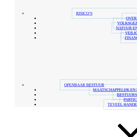
RISICO’S
OVER
VOLKSGE
NATUUR E
VEILI
FINAN
OPENBAAR BESTUUR
MAATSCHAPPELIJK EN
BESTUUR
PARTIC
TEVEEL HANDE