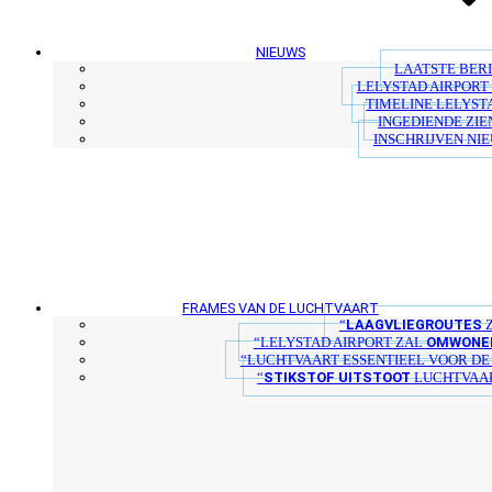
NIEUWS
LAATSTE BER
LELYSTAD AIRPORT 
TIMELINE LELYST
INGEDIENDE ZIE
INSCHRIJVEN NI
FRAMES VAN DE LUCHTVAART
LAAGVLIEGROUTES
“
Z
OMWONER
“LELYSTAD AIRPORT ZAL
“LUCHTVAART ESSENTIEEL VOOR D
STIKSTOF UITSTOOT
“
LUCHTVAAR