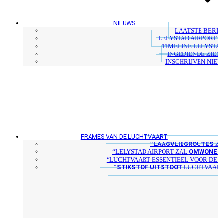
NIEUWS
LAATSTE BER
LELYSTAD AIRPORT 
TIMELINE LELYST
INGEDIENDE ZIE
INSCHRIJVEN NI
FRAMES VAN DE LUCHTVAART
LAAGVLIEGROUTES
“
Z
OMWONER
“LELYSTAD AIRPORT ZAL
“LUCHTVAART ESSENTIEEL VOOR D
STIKSTOF UITSTOOT
“
LUCHTVAAR