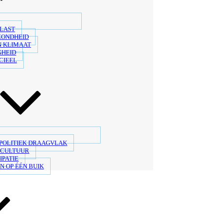
LAST
ZONDHEID
N KLIMAAT
GHEID
CIEEL
 POLITIEK DRAAGVLAK
SCULTUUR
IPATIE
N OP ÉÉN BUIK