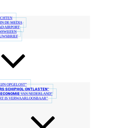
ICHTEN
IN DE MEDIA
AD AIRPORT
NSWIJZEN
EUWSBRIEF
IJN OPGELOST”
S SCHIPHOL ONTLASTEN
“
ECONOMIE
E
VAN NEDERLAND”
T IS VERWAARLOOSBAAR”