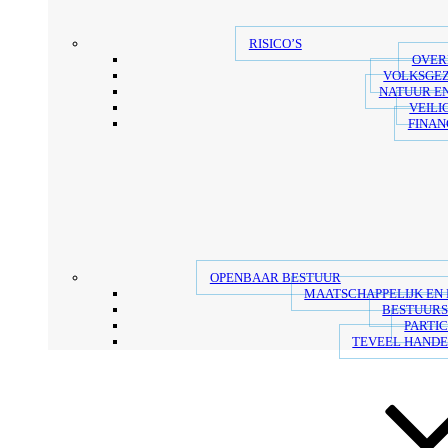
RISICO’S
OVER
VOLKSGE
NATUUR E
VEILI
FINAN
OPENBAAR BESTUUR
MAATSCHAPPELIJK EN
BESTUUR
PARTIC
TEVEEL HANDE