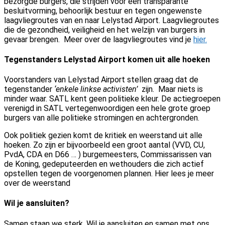
bezorgde burgers, die strijden voor een transparante
besluitvorming, behoorlijk bestuur en tegen ongewenste
laagvliegroutes van en naar Lelystad Airport. Laagvliegroutes
die de gezondheid, veiligheid en het welzijn van burgers in
gevaar brengen. Meer over de laagvliegroutes vind je
hier.
Tegenstanders Lelystad Airport komen uit alle hoeken
Voorstanders van Lelystad Airport stellen graag dat de
tegenstander
‘enkele linkse activisten’
zijn. Maar niets is
minder waar. SATL kent geen politieke kleur. De actiegroepen
verenigd in SATL vertegenwoordigen een hele grote groep
burgers van alle politieke stromingen en achtergronden.
Ook politiek gezien komt de kritiek en weerstand uit alle
hoeken. Zo zijn er bijvoorbeeld een groot aantal (VVD, CU,
PvdA, CDA en D66 … ) burgemeesters, Commissarissen van
de Koning, gedeputeerden en wethouders die zich actief
opstellen tegen de voorgenomen plannen. Hier lees je meer
over de weerstand
Wil je aansluiten?
Samen staan we sterk. Wil je aansluiten en samen met ons