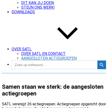
DIT KAN JIJ DOEN
STEUN ONS WERK!
DOWNLOADS
OVER SATL
OVER SATL EN CONTACT
AANGESLOTEN ACTIEGROEPEN
Zoekk
Zoek
naar:
Samen staan we sterk: de aangesloten
actiegroepen
SATL verenigt 26 actiegroepen. Actiegroepen opgericht door