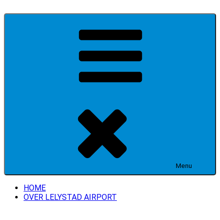
Ga
naar
de
inhoud
Menu
HOME
OVER LELYSTAD AIRPORT