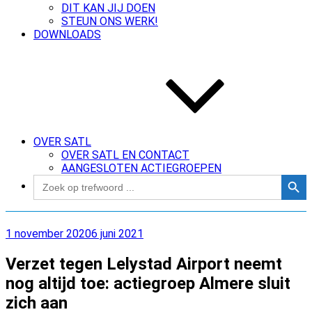
DIT KAN JIJ DOEN
STEUN ONS WERK!
DOWNLOADS
OVER SATL
OVER SATL EN CONTACT
AANGESLOTEN ACTIEGROEPEN
Zoekk
Zoek
naar:
Geplaatst
1 november 2020
6 juni 2021
op
Verzet tegen Lelystad Airport neemt
nog altijd toe: actiegroep Almere sluit
zich aan