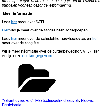
tot de opbrengst. Daarom is het belangrijk om de krachten te
bundelen voor een gezonde leefomgeving.
’
Meer informatie
Lees
hier
meer over SATL.
Hier
vind je meer over de aangesloten actiegroepen.
Lees
hier
meer over de schadelijke laagvliegroutes en
hier
meer over de aangifte.
Wil je meer informatie over de burgerbeweging SATL? Hier
vind je onze
contactgegevens
.
Categorieën
"Vakantievliegveld"
,
Maatschappelijk draagvlak
,
Nieuws
,
Participatie