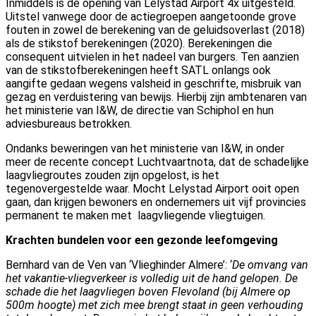
Inmiddels is de opening van Lelystad Airport 4x uitgesteld.
Uitstel vanwege door de actiegroepen aangetoonde grove
fouten in zowel de berekening van de geluidsoverlast (2018)
als de stikstof berekeningen (2020). Berekeningen die
consequent uitvielen in het nadeel van burgers. Ten aanzien
van de stikstofberekeningen heeft SATL onlangs ook
aangifte gedaan wegens valsheid in geschrifte, misbruik van
gezag en verduistering van bewijs. Hierbij zijn ambtenaren van
het ministerie van I&W, de directie van Schiphol en hun
adviesbureaus betrokken.
Ondanks beweringen van het ministerie van I&W, in onder
meer de recente concept Luchtvaartnota, dat de schadelijke
laagvliegroutes zouden zijn opgelost, is het
tegenovergestelde waar. Mocht Lelystad Airport ooit open
gaan, dan krijgen bewoners en ondernemers uit vijf provincies
permanent te maken met laagvliegende vliegtuigen.
Krachten bundelen voor een gezonde leefomgeving
Bernhard van de Ven van ‘Vlieghinder Almere’: ‘
De omvang van
het vakantie-vliegverkeer is volledig uit de hand gelopen. De
schade die het laagvliegen boven Flevoland (bij Almere op
500m hoogte) met zich mee brengt staat in geen verhouding