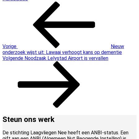
Bericht
Vorig
bericht
navigatie
Vorige
Nieuw
onderzoek wijst uit: Lawaai verhoogt kans op dementie
Volgend
Volgende
Noodzaak Lelystad Airport is vervallen
bericht
Steun ons werk
De stichting Laagvliegen Nee heeft een ANBI-status. Een
gift aan een ANBI (Algemeen Nut Beogende Instelling) is