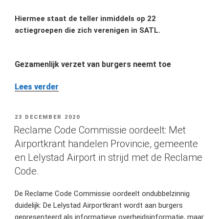
Hiermee staat de teller inmiddels op 22
actiegroepen die zich verenigen in SATL.
Gezamenlijk verzet van burgers neemt toe
“Verzet
Lees verder
tegen
Lelystad
GEPLAATST
23 DECEMBER 2020
Airport
OP
Reclame Code Commissie oordeelt: Met
neemt
verder
Airportkrant handelen Provincie, gemeente
toe:
en Lelystad Airport in strijd met de Reclame
actiegroep
Code.
Steenwijkerland
sluit
De Reclame Code Commissie oordeelt ondubbelzinnig
zich
aan”
duidelijk: De Lelystad Airportkrant wordt aan burgers
gepresenteerd als informatieve overheidsinformatie, maar