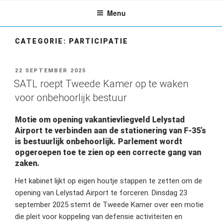
Ga
Menu
naar
de
inhoud
CATEGORIE:
PARTICIPATIE
GEPLAATST
22 SEPTEMBER 2025
OP
SATL roept Tweede Kamer op te waken
voor onbehoorlijk bestuur
Motie om opening vakantievliegveld Lelystad
Airport te verbinden aan de stationering van F-35’s
is bestuurlijk onbehoorlijk. Parlement wordt
opgeroepen toe te zien op een correcte gang van
zaken.
Het kabinet lijkt op eigen houtje stappen te zetten om de
opening van Lelystad Airport te forceren. Dinsdag 23
september 2025 stemt de Tweede Kamer over een motie
die pleit voor koppeling van defensie activiteiten en