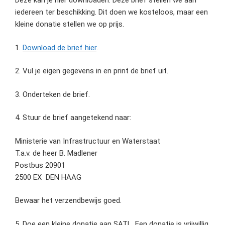
Deze kan je hier downloaden. Deze brief stellen we aan
iedereen ter beschikking. Dit doen we kosteloos, maar een
kleine donatie stellen we op prijs.
1.
Download de brief hier
.
2. Vul je eigen gegevens in en print de brief uit.
3. Onderteken de brief.
4. Stuur de brief aangetekend naar:
Ministerie van Infrastructuur en Waterstaat
T.a.v. de heer B. Madlener
Postbus 20901
2500 EX DEN HAAG
Bewaar het verzendbewijs goed.
5. Doe een kleine donatie aan SATL. Een donatie is vrijwillig,