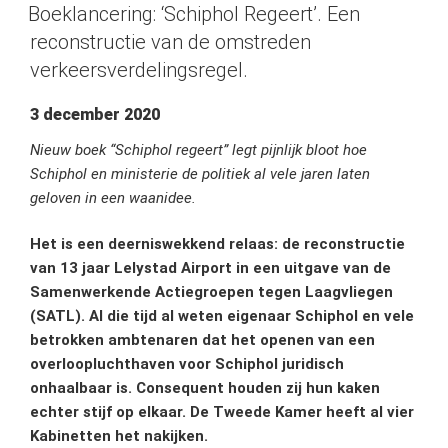
OP
Met
Boeklancering: ‘Schiphol Regeert’. Een
Airportkrant
reconstructie van de omstreden
handelen
verkeersverdelingsregel.
Provincie,
gemeente
3 december 2020
en
Nieuw boek “Schiphol regeert” legt pijnlijk bloot hoe
Lelystad
Schiphol en ministerie de politiek al vele jaren laten
Airport
geloven in een waanidee.
in
strijd
Het is een deerniswekkend relaas: de reconstructie
met
van 13 jaar Lelystad Airport in een uitgave van de
de
Samenwerkende Actiegroepen tegen Laagvliegen
Reclame
(SATL). Al die tijd al weten eigenaar Schiphol en vele
Code.”
betrokken ambtenaren dat het openen van een
overloopluchthaven voor Schiphol juridisch
onhaalbaar is. Consequent houden zij hun kaken
echter stijf op elkaar. De Tweede Kamer heeft al vier
Kabinetten het nakijken.