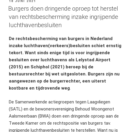
GEPLAATST
18 JUNI 2021
OP
Burgers doen dringende oproep tot herstel
van rechtsbescherming inzake ingrijpende
luchthavenbesluiten
De rechtsbescherming van burgers in Nederland
inzake luchthaven(verkeers)besluiten schiet ernstig
tekort. Want sinds enige tijd is voor ingrijpende
besluiten over luchthavens als Lelystad Airport
(2015) en Schiphol (2021) beroep bij de
bestuursrechter bij wet uitgesloten. Burgers zijn nu
aangewezen op
de burgerrechter, een uiterst
kostbare en tijdrovende weg
.
De Samenwerkende actiegroepen tegen Laagvliegen
(SATL) en de bewonersvereniging Behoud Woongenot
Aalsmeerbaan (BWA) doen een dringende oproep aan de
Tweede Kamer om de rechtspositie van burgers tav.
ingrijpende luchthavenbesluiten te herstellen. Want nu is