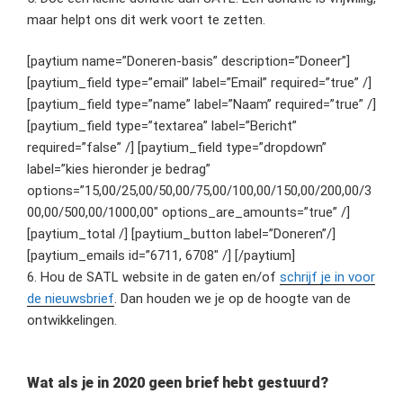
maar helpt ons dit werk voort te zetten.
[paytium name=”Doneren-basis” description=”Doneer”]
[paytium_field type=”email” label=”Email” required=”true” /]
[paytium_field type=”name” label=”Naam” required=”true” /]
[paytium_field type=”textarea” label=”Bericht”
required=”false” /] [paytium_field type=”dropdown”
label=”kies hieronder je bedrag”
options=”15,00/25,00/50,00/75,00/100,00/150,00/200,00/3
00,00/500,00/1000,00″ options_are_amounts=”true” /]
[paytium_total /] [paytium_button label=”Doneren”/]
[paytium_emails id=”6711, 6708″ /] [/paytium]
6. Hou de SATL website in de gaten en/of
schrijf je in voor
de nieuwsbrief
. Dan houden we je op de hoogte van de
ontwikkelingen.
Wat als je in 2020 geen brief hebt gestuurd?