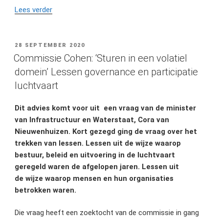
“Verzet
Lees verder
tegen
Lelystad
Airport
GEPLAATST
28 SEPTEMBER 2020
OP
neemt
Commissie Cohen: ‘Sturen in een volatiel
nog
domein’ Lessen governance en participatie
altijd
luchtvaart
toe:
actiegroep
Dit advies komt voor uit een vraag van de minister
Almere
van Infrastructuur en
Waterstaat, Cora van
sluit
Nieuwenhuizen. Kort gezegd ging de vraag over het
zich
trekken van lessen. Lessen uit de wijze waarop
aan”
bestuur, beleid en uitvoering in de luchtvaart
geregeld waren de afgelopen jaren. Lessen uit
de wijze waarop mensen en hun organisaties
betrokken waren.
Die vraag heeft een zoektocht van de commissie in gang