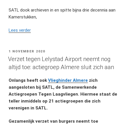
SATL dook archieven in en spitte bijna drie decennia aan
Kamerstukken,
“Boeklancering:
Lees verder
‘Schiphol
Regeert’.
Een
GEPLAATST
1 NOVEMBER 2020
OP
reconstructie
Verzet tegen Lelystad Airport neemt nog
van
altijd toe: actiegroep Almere sluit zich aan
de
omstreden
Onlangs heeft ook
Vlieghinder Almere
zich
verkeersverdelingsregel.”
aangesloten bij SATL, de Samenwerkende
Actiegroepen Tegen Laagvliegen. Hiermee staat de
teller inmiddels op 21 actiegroepen die zich
verenigen in SATL.
Gezamenlijk verzet van burgers neemt toe