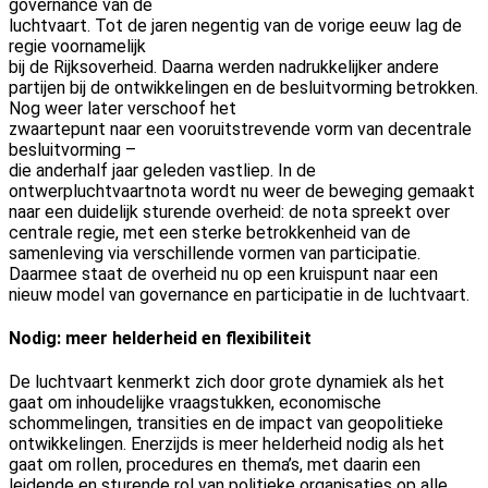
governance van de
luchtvaart. Tot de jaren negentig van de vorige eeuw lag de
regie voornamelijk
bij de Rijksoverheid. Daarna werden nadrukkelijker andere
partijen bij de ontwikkelingen en de besluitvorming betrokken.
Nog weer later verschoof het
zwaartepunt naar een vooruitstrevende vorm van decentrale
besluitvorming –
die anderhalf jaar geleden vastliep. In de
ontwerpluchtvaartnota wordt nu weer de beweging gemaakt
naar een duidelijk sturende overheid: de nota spreekt over
centrale regie, met een sterke betrokkenheid van de
samenleving via verschillende vormen van participatie.
Daarmee staat de overheid nu op een kruispunt naar een
nieuw model van governance en participatie in de luchtvaart.
Nodig: meer helderheid en flexibiliteit
De luchtvaart kenmerkt zich door grote dynamiek als het
gaat om inhoudelijke vraagstukken, economische
schommelingen, transities en de impact van geopolitieke
ontwikkelingen. Enerzijds is meer helderheid nodig als het
gaat om rollen, procedures en thema’s, met daarin een
leidende en sturende rol van politieke organisaties op alle