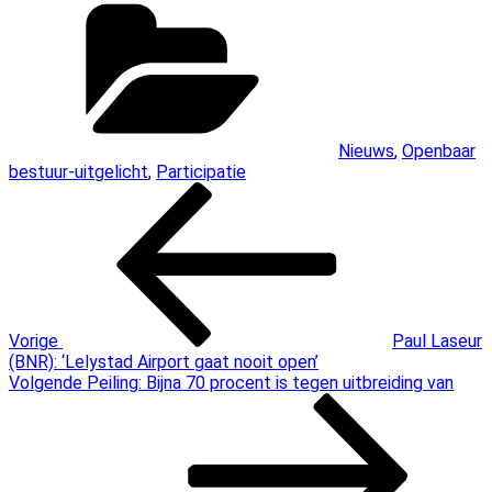
Categorieën
Nieuws
,
Openbaar
bestuur-uitgelicht
,
Participatie
Bericht
Vorig
bericht
navigatie
Vorige
Paul Laseur
(BNR): ‘Lelystad Airport gaat nooit open’
Volgend
Volgende
Peiling: Bijna 70 procent is tegen uitbreiding van
bericht