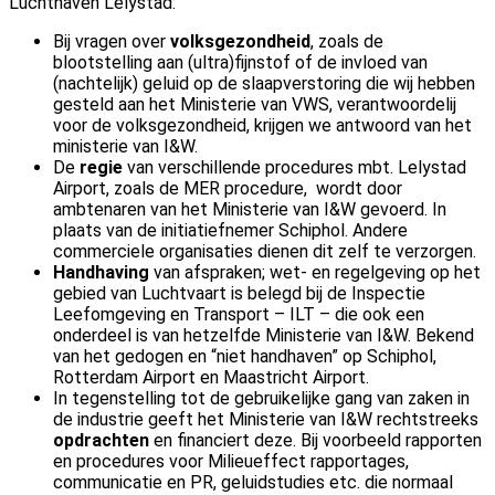
Luchthaven Lelystad:
Bij vragen over
volksgezondheid
, zoals de
blootstelling aan (ultra)fijnstof of de invloed van
(nachtelijk) geluid op de slaapverstoring die wij hebben
gesteld aan het Ministerie van VWS, verantwoordelij
voor de volksgezondheid, krijgen we antwoord van het
ministerie van I&W.
De
regie
van verschillende procedures mbt. Lelystad
Airport, zoals de MER procedure, wordt door
ambtenaren van het Ministerie van I&W gevoerd. In
plaats van de initiatiefnemer Schiphol. Andere
commerciele organisaties dienen dit zelf te verzorgen.
Handhaving
van afspraken; wet- en regelgeving op het
gebied van Luchtvaart is belegd bij de Inspectie
Leefomgeving en Transport – ILT – die ook een
onderdeel is van hetzelfde Ministerie van I&W. Bekend
van het gedogen en “niet handhaven” op Schiphol,
Rotterdam Airport en Maastricht Airport.
In tegenstelling tot de gebruikelijke gang van zaken in
de industrie geeft het Ministerie van I&W rechtstreeks
opdrachten
en financiert deze. Bij voorbeeld rapporten
en procedures voor Milieueffect rapportages,
communicatie en PR, geluidstudies etc. die normaal