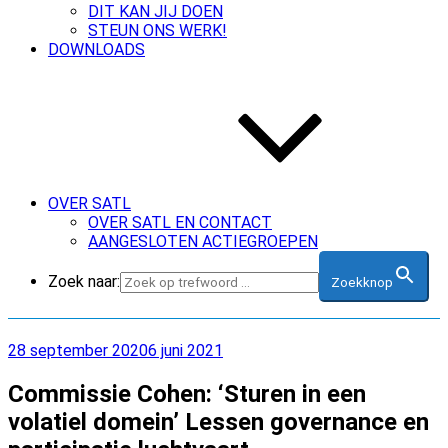
DIT KAN JIJ DOEN
STEUN ONS WERK!
DOWNLOADS
OVER SATL
OVER SATL EN CONTACT
AANGESLOTEN ACTIEGROEPEN
Zoek naar:
Zoekknop
Geplaatst
28 september 2020
6 juni 2021
op
Commissie Cohen: ‘Sturen in een
volatiel domein’ Lessen governance en