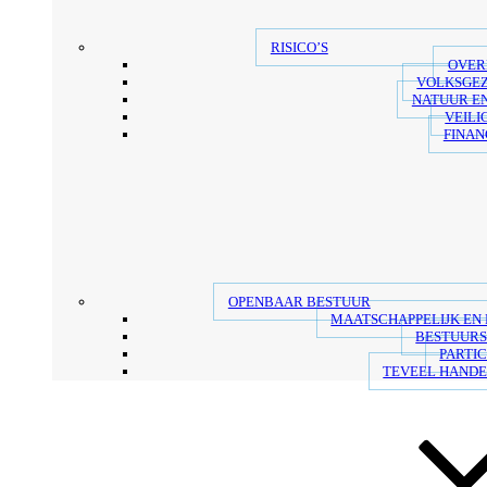
RISICO’S
OVER
VOLKSGE
NATUUR E
VEILI
FINAN
OPENBAAR BESTUUR
MAATSCHAPPELIJK EN
BESTUUR
PARTIC
TEVEEL HANDE