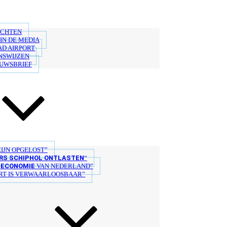
ICHTEN
IN DE MEDIA
AD AIRPORT
NSWIJZEN
EUWSBRIEF
IJN OPGELOST”
S SCHIPHOL ONTLASTEN
“
ECONOMIE
E
VAN NEDERLAND”
T IS VERWAARLOOSBAAR”