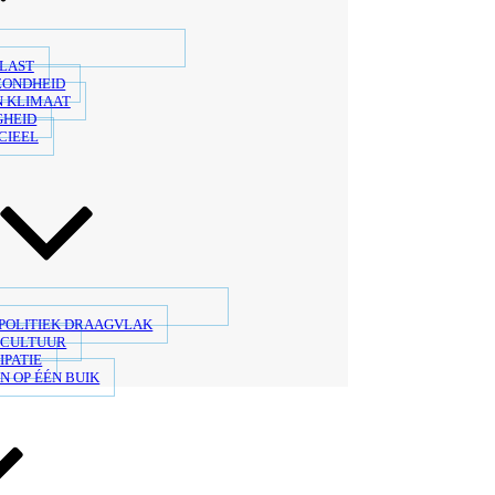
LAST
ZONDHEID
N KLIMAAT
GHEID
CIEEL
 POLITIEK DRAAGVLAK
SCULTUUR
IPATIE
N OP ÉÉN BUIK