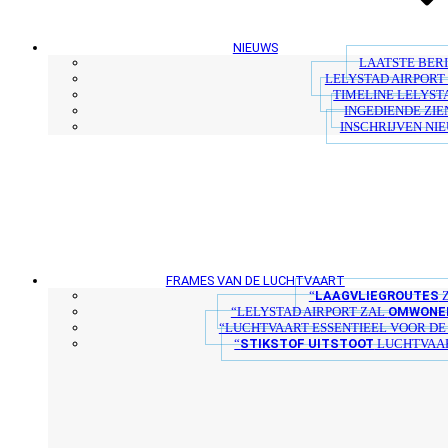
NIEUWS
LAATSTE BER
LELYSTAD AIRPORT 
TIMELINE LELYST
INGEDIENDE ZIE
INSCHRIJVEN NI
FRAMES VAN DE LUCHTVAART
LAAGVLIEGROUTES
“
Z
OMWONER
“LELYSTAD AIRPORT ZAL
“LUCHTVAART ESSENTIEEL VOOR D
STIKSTOF UITSTOOT
“
LUCHTVAAR