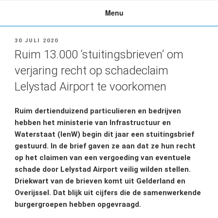
Ga
Menu
naar
de
inhoud
GEPLAATST
30 JULI 2020
OP
Ruim 13.000 ‘stuitingsbrieven’ om
verjaring recht op schadeclaim
Lelystad Airport te voorkomen
Ruim dertienduizend particulieren en bedrijven
hebben het ministerie van Infrastructuur en
Waterstaat (IenW) begin dit jaar een stuitingsbrief
gestuurd. In de brief gaven ze aan dat ze hun recht
op het claimen van een vergoeding van eventuele
schade door Lelystad Airport veilig wilden stellen.
Driekwart van de brieven komt uit Gelderland en
Overijssel. Dat blijk uit cijfers die de samenwerkende
burgergroepen hebben opgevraagd.