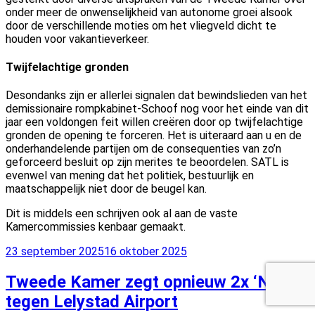
onder meer de onwenselijkheid van autonome groei alsook
door de verschillende moties om het vliegveld dicht te
houden voor vakantieverkeer.
Twijfelachtige gronden
Desondanks zijn er allerlei signalen dat bewindslieden van het
demissionaire rompkabinet-Schoof nog voor het einde van dit
jaar een voldongen feit willen creëren door op twijfelachtige
gronden de opening te forceren. Het is uiteraard aan u en de
onderhandelende partijen om de consequenties van zo’n
geforceerd besluit op zijn merites te beoordelen. SATL is
evenwel van mening dat het politiek, bestuurlijk en
maatschappelijk niet door de beugel kan.
Dit is middels een schrijven ook al aan de vaste
Kamercommissies kenbaar gemaakt.
Geplaatst
23 september 2025
16 oktober 2025
op
Tweede Kamer zegt opnieuw 2x ‘NEE’
tegen Lelystad Airport