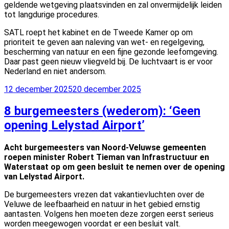
geldende wetgeving plaatsvinden en zal onvermijdelijk leiden
tot langdurige procedures.
SATL roept het kabinet en de Tweede Kamer op om
prioriteit te geven aan naleving van wet- en regelgeving,
bescherming van natuur en een fijne gezonde leefomgeving.
Daar past geen nieuw vliegveld bij. De luchtvaart is er voor
Nederland en niet andersom.
Geplaatst
12 december 2025
20 december 2025
op
8 burgemeesters (wederom): ‘Geen
opening Lelystad Airport’
Acht burgemeesters van Noord-Veluwse gemeenten
roepen minister Robert Tieman van Infrastructuur en
Waterstaat op om geen besluit te nemen over de opening
van Lelystad Airport.
De burgemeesters vrezen dat vakantievluchten over de
Veluwe de leefbaarheid en natuur in het gebied ernstig
aantasten. Volgens hen moeten deze zorgen eerst serieus
worden meegewogen voordat er een besluit valt.