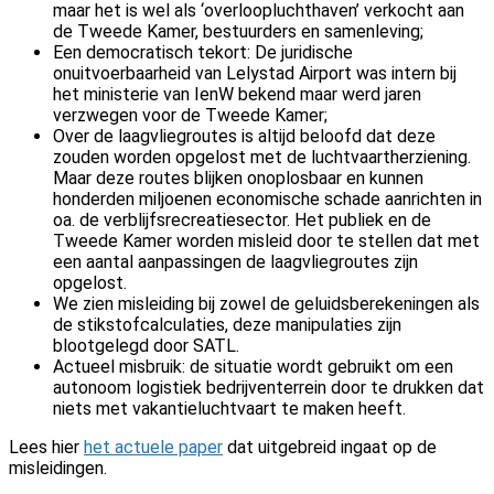
maar het is wel als ‘overloopluchthaven’ verkocht aan
de Tweede Kamer, bestuurders en samenleving;
Een democratisch tekort: De juridische
onuitvoerbaarheid van Lelystad Airport was intern bij
het ministerie van IenW bekend maar werd jaren
verzwegen voor de Tweede Kamer;
Over de laagvliegroutes is altijd beloofd dat deze
zouden worden opgelost met de luchtvaartherziening.
Maar deze routes blijken onoplosbaar en kunnen
honderden miljoenen economische schade aanrichten in
oa. de verblijfsrecreatiesector. Het publiek en de
Tweede Kamer worden misleid door te stellen dat met
een aantal aanpassingen de laagvliegroutes zijn
opgelost.
We zien misleiding bij zowel de geluidsberekeningen als
de stikstofcalculaties, deze manipulaties zijn
blootgelegd door SATL.
Actueel misbruik: de situatie wordt gebruikt om een
autonoom logistiek bedrijventerrein door te drukken dat
niets met vakantieluchtvaart te maken heeft.
Lees hier
het actuele paper
dat uitgebreid ingaat op de
misleidingen.