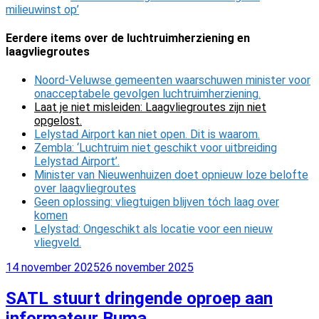
milieuwinst op’
Eerdere items over de luchtruimherziening en
laagvliegroutes
Noord-Veluwse gemeenten waarschuwen minister voor
onacceptabele gevolgen luchtruimherziening.
Laat je niet misleiden: Laagvliegroutes zijn niet
opgelost.
Lelystad Airport kan niet open. Dit is waarom.
Zembla: ‘Luchtruim niet geschikt voor uitbreiding
Lelystad Airport’.
Minister van Nieuwenhuizen doet opnieuw loze belofte
over laagvliegroutes
Geen oplossing: vliegtuigen blijven tóch laag over
komen
Lelystad: Ongeschikt als locatie voor een nieuw
vliegveld.
Geplaatst
14 november 2025
26 november 2025
op
SATL stuurt dringende oproep aan
informateur Buma