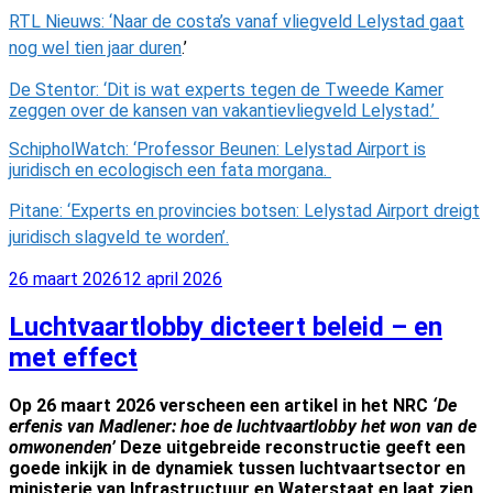
RTL Nieuws: ‘Naar de costa’s vanaf vliegveld Lelystad gaat
nog wel tien jaar duren
.’
De Stentor: ‘Dit is wat experts tegen de Tweede Kamer
zeggen over de kansen van vakantievliegveld Lelystad.’
SchipholWatch: ‘Professor Beunen: Lelystad Airport is
juridisch en ecologisch een fata morgana.
Pitane: ‘Experts en provincies botsen: Lelystad Airport dreigt
juridisch slagveld te worden’.
Geplaatst
26 maart 2026
12 april 2026
op
Luchtvaartlobby dicteert beleid – en
met effect
Op 26 maart 2026 verscheen een artikel in het NRC
‘De
erfenis van Madlener: hoe de luchtvaartlobby het won van de
omwonenden’
Deze uitgebreide reconstructie geeft een
goede inkijk in de dynamiek tussen luchtvaartsector en
ministerie van Infrastructuur en Waterstaat en laat zien