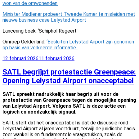
won van de omwonenden.
Minister Madlener probeert Tweede Kamer te misleiden met
nieuwe business case Lelystad Airport
Lancering boek: ‘Schiphol Regeert’
Omroep Gelderland:
‘Besluiten Lelystad Airport zijn genomen
op basis van verkeerde informatie’.
Geplaatst
12 februari 2026
11 februari 2026
op
SATL begrijpt protestactie Greenpeace:
Opening Lelystad Airport onacceptabel
SATL spreekt nadrukkelijk haar begrip uit voor de
protestactie van Greenpeace tegen de mogelijke opening
van Lelystad Airport. Volgens SATL is deze actie een
logisch en noodzakelijk signaal.
SATL stelt dat het onacceptabel is dat de discussie rond
Lelystad Airport al jaren voortduurt, terwijl de juridische basis
zeer wankel is en fundamentele vraagstukken, zoals de