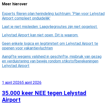
Meer hierover
Experts fileren plan herindeling luchtruim: ‘Plan voor Lelystad
Airport compleet onduidelijk’
Laat je niet misleiden: Laagvliegroutes zijn niet opgelost.
Lelystad Airport kan niet open. Dit is waarom.
Geen enkele logica en legitimiteit om Lelystad Airport te
openen voor vakantievluchten
Aangifte wegens valsheid in geschrifte, misbruik van gezag
en verduistering van bewijs rondom stikstofberekeningen
Lelystad Airport
Geplaatst
1 april 2026
5 april 2026
op
35.000 keer NEE tegen Lelystad
Airport