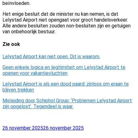
beïnvloeden.
Het enige besluit dat de minister nu kan nemen, is dat
Lelystad Airport niet opengaat voor groot handelsverkeer.
Alle andere besluiten zouden non-besluiten zijn en getuigen
van onbehoorlijk bestuur.
Zie ook
Lelystad Airport kan niet open. Dit is waarom.
Geen enkele logica en legitimiteit om Lelystad Airport te
openen voor vakantievluchten
Lelystad Airport is als een dood paard: zinloos om eraan te
blijven trekken
Misleiding door Schiphol Group: ‘Problemen Lelystad Airport
zijn opgelost’. Tegendeel is waar.
Geplaatst
26 november 2025
26 november 2025
op