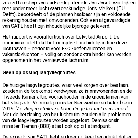
voorzitterschap van oud-gedeputeerde Jan Jacob van Dijk en
met onder meer luchtvaartdeskundige Joris Melkert (TU
Delft), beoordeelt of de plannen haalbaar zijn en voldoende
rekening houden met omwonenden. Ook een afgevaardigde
van SATL heeft zijn inhoudelijke bijdrage geleverd.
Het rapport is vooral kritisch over Lelystad Airport. De
commissie stelt dat het compleet onduidelijk is hoe deze
luchthaven – bedoeld voor F-35-oefenvluchten én
vakantievluchten – veilig en zonder extra hinder kan worden
opgenomen in het vernieuwde luchtruim.
Geen oplossing laagvliegroutes
De huidige laagvliegroutes, waar veel zorgen over bestaan,
zouden in de toekomst verdwijnen, zo is omwonenden en de
Tweede Kamer altijd voorgehouden in de groeiplannen van
het vliegveld. Voormalig minister Nieuwenhuizen beloofde in
2019: ‘Z
e vliegen straks zo hoog dat je het niet meer hoort
‘.
Met de herziening van het luchtruim, zouden alle problemen
van de laagvliegroutes worden opgelost. Demissionair
minister Tieman (BBB) staat ook op dit standpunt.
De experts van SATL hebben keer op keer benadrukt dat er