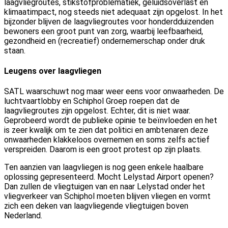
laagvliegroutes, stikstofproblematiek, geluidsoverlast en
klimaatimpact, nog steeds niet adequaat zijn opgelost. In het
bijzonder blijven de laagvliegroutes voor honderdduizenden
bewoners een groot punt van zorg, waarbij leefbaarheid,
gezondheid en (recreatief) ondernemerschap onder druk
staan.
Leugens over laagvliegen
SATL waarschuwt nog maar weer eens voor onwaarheden. De
luchtvaartlobby en Schiphol Groep roepen dat de
laagvliegroutes zijn opgelost.
Echter, dit is niet
waar.
Geprobeerd wordt
de publieke opinie te beïnvloeden en het
is zeer kwalijk om te zien dat politici en ambtenaren deze
onwaarheden klakkeloos overnemen en soms zelfs actief
verspreiden. Daarom is een groot protest op zijn plaats.
Ten aanzien van laagvliegen is nog geen enkele haalbare
oplossing gepresenteerd. Mocht Lelystad Airport openen?
Dan zullen de vliegtuigen van en naar Lelystad onder het
vliegverkeer van Schiphol moeten blijven vliegen en vormt
zich een deken van laagvliegende vliegtuigen boven
Nederland.