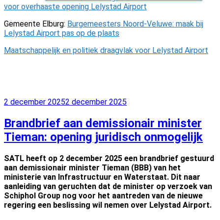
voor overhaaste opening Lelystad Airport
Gemeente Elburg:
Burgemeesters Noord-Veluwe: maak bij
Lelystad Airport pas op de plaats
Maatschappelijk en politiek draagvlak voor Lelystad Airport
Geplaatst
2 december 2025
2 december 2025
op
Brandbrief aan demissionair minister
Tieman: opening juridisch onmogelijk
SATL heeft op 2 december 2025 een brandbrief gestuurd
aan demissionair minister Tieman (BBB) van het
ministerie van Infrastructuur en Waterstaat. Dit naar
aanleiding van geruchten dat de minister op verzoek van
Schiphol Group nog voor het aantreden van de nieuwe
regering een beslissing wil nemen over Lelystad Airport.