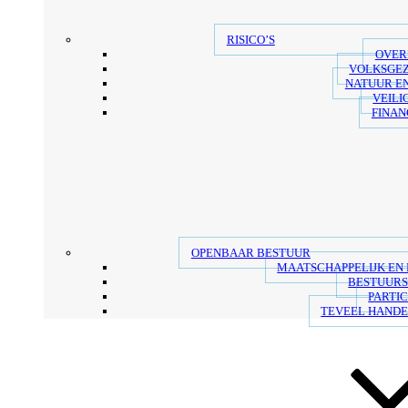
RISICO’S
OVER
VOLKSGE
NATUUR E
VEILI
FINAN
OPENBAAR BESTUUR
MAATSCHAPPELIJK EN
BESTUUR
PARTIC
TEVEEL HANDE