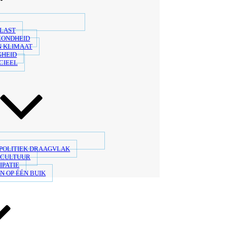
LAST
ZONDHEID
N KLIMAAT
GHEID
CIEEL
 POLITIEK DRAAGVLAK
SCULTUUR
IPATIE
N OP ÉÉN BUIK