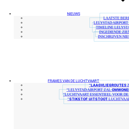
NIEUWS
LAATSTE BER
LELYSTAD AIRPORT 
TIMELINE LELYST
INGEDIENDE ZIE
INSCHRIJVEN NI
FRAMES VAN DE LUCHTVAART
LAAGVLIEGROUTES
“
Z
OMWONER
“LELYSTAD AIRPORT ZAL
“LUCHTVAART ESSENTIEEL VOOR D
STIKSTOF UITSTOOT
“
LUCHTVAAR