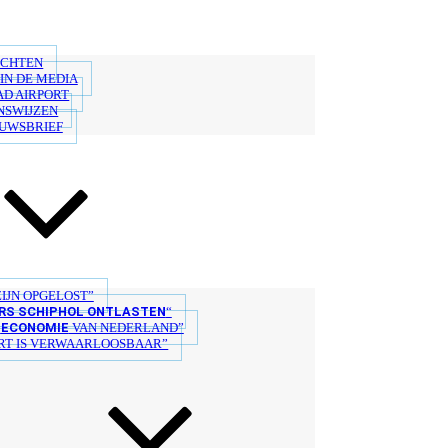
ICHTEN
IN DE MEDIA
AD AIRPORT
NSWIJZEN
EUWSBRIEF
IJN OPGELOST”
S SCHIPHOL ONTLASTEN
“
ECONOMIE
E
VAN NEDERLAND”
T IS VERWAARLOOSBAAR”