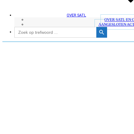
OVER SATL
OVER SATL EN
AANGESLOTEN AC
Zoekknop
Zoek
naar:
Geplaatst
5 mei 2023
10 mei 2023
op