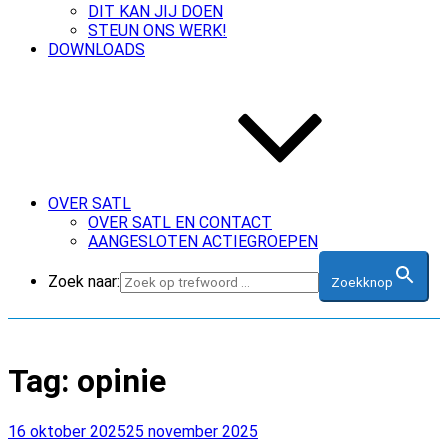
DIT KAN JIJ DOEN
STEUN ONS WERK!
DOWNLOADS
OVER SATL
OVER SATL EN CONTACT
AANGESLOTEN ACTIEGROEPEN
Zoek naar:
Zoekknop
Tag:
opinie
Geplaatst
16 oktober 2025
25 november 2025