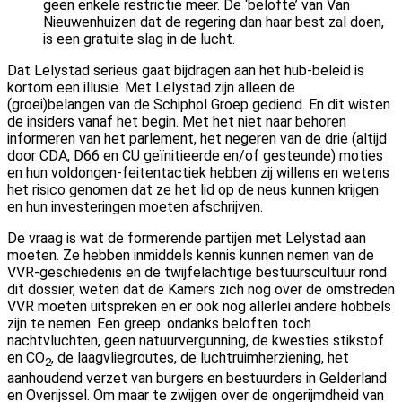
geen enkele restrictie meer. De ‘belofte’ van Van
Nieuwenhuizen dat de regering dan haar best zal doen,
is een gratuite slag in de lucht.
Dat Lelystad serieus gaat bijdragen aan het hub-beleid is
kortom een illusie. Met Lelystad zijn alleen de
(groei)belangen van de Schiphol Groep gediend. En dit wisten
de insiders vanaf het begin. Met het niet naar behoren
informeren van het parlement, het negeren van de drie (altijd
door CDA, D66 en CU geïnitieerde en/of gesteunde) moties
en hun voldongen-feitentactiek hebben zij willens en wetens
het risico genomen dat ze het lid op de neus kunnen krijgen
en hun investeringen moeten afschrijven.
De vraag is wat de formerende partijen met Lelystad aan
moeten. Ze hebben inmiddels kennis kunnen nemen van de
VVR-geschiedenis en de twijfelachtige bestuurscultuur rond
dit dossier, weten dat de Kamers zich nog over de omstreden
VVR moeten uitspreken en er ook nog allerlei andere hobbels
zijn te nemen. Een greep: ondanks beloften toch
nachtvluchten, geen natuurvergunning, de kwesties stikstof
en CO
, de laagvliegroutes, de luchtruimherziening, het
2
aanhoudend verzet van burgers en bestuurders in Gelderland
en Overijssel. Om maar te zwijgen over de ongerijmdheid van