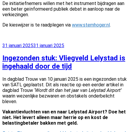
De initiatiefnemers willen met het instrument bijdragen aan
een beter geïnformeerd publiek debat in aanloop naar de
verkiezingen.
De kieswijzer is te raadplegen via
www.stemhoger.nl
.
Geplaatst
31 januari 2025
31 januari 2025
op
Ingezonden stuk: Vliegveld Lelystad is
ingehaald door de tijd
In dagblad Trouw van 10 januari 2025 is een ingezonden stuk
van SATL geplaatst. Dit als reactie op een eerder artikel in
dagblad Trouw
‘Wordt dit dan het jaar van Lelystad Airport’
waarin wezenlijke bezwaren en obstakels onderbelicht
bleven.
Vakantievluchten van en naar Lelystad Airport? Doe het
niet. Het levert alleen maar herrie op en kost de
belastingbetaler bakken met geld.