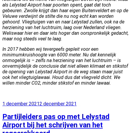
als Lelystad Airport haar poorten opent, gaat dat toch
gebeuren. Zwolle krijgt dan haar eigen Buitenveldert en op de
Veluwe verdwijnt de stilte die nu nog echt kan worden
gehoord. Vliegtuigen van en naar Lelystad zullen, ook na de
herziening van het luchtruim, laag over Nederland vliegen.
Weliswaar hier en daar iets hoger dan oorspronkelijk gedacht,
maar nog steeds veel te laag.
In 2017 hebben wij tevergeefs gepleit voor een
minimumkruishoogte van 6000 meter. Nu dat kennelijk
onmogelijk is – zelfs na herziening van het luchtruim – is
onvermijdelijk de conclusie dat niet alleen klimaat en stikstof
de opening van Lelystad Airport in de weg staan maar juist
ook het vliegtuiglawaai. Houd dus dat vliegveld dicht. We
willen minder CO2, minder stikstof en minder lawaai.
Geplaatst
1 december 2021
2 december 2021
op
Partijleiders pas op met Lelystad
Airport bij het schrijven van het