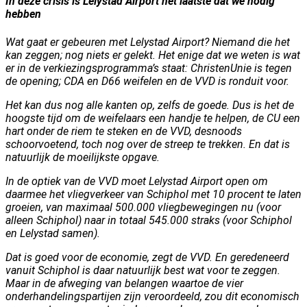
In deze crisis is Lelystad Airport het laatste dat we nodig
hebben
Wat gaat er gebeuren met Lelystad Airport? Niemand die het
kan zeggen; nog niets er gelekt. Het enige dat we weten is wat
er in de verkiezingsprogramma’s staat: ChristenUnie is tegen
de opening; CDA en D66 weifelen en de VVD is ronduit voor.
Het kan dus nog alle kanten op, zelfs de goede. Dus is het de
hoogste tijd om de weifelaars een handje te helpen, de CU een
hart onder de riem te steken en de VVD, desnoods
schoorvoetend, toch nog over de streep te trekken. En dat is
natuurlijk de moeilijkste opgave.
In de optiek van de VVD moet Lelystad Airport open om
daarmee het vliegverkeer van Schiphol met 10 procent te laten
groeien, van maximaal 500.000 vliegbewegingen nu (voor
alleen Schiphol) naar in totaal 545.000 straks (voor Schiphol
en Lelystad samen).
Dat is goed voor de economie, zegt de VVD. En geredeneerd
vanuit Schiphol is daar natuurlijk best wat voor te zeggen.
Maar in de afweging van belangen waartoe de vier
onderhandelingspartijen zijn veroordeeld, zou dit economisch