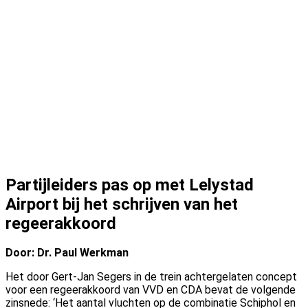
Brandbrief aan demissionair minister Tieman:
opening juridisch onmogelijk
Direct omwonenden: ‘Onze zorgen over Lelystad
Airport worden genegeerd’
Experts fileren plan herindeling luchtruim: ‘Plan
voor Lelystad Airport compleet onduidelijk’
Partijleiders pas op met Lelystad
Airport bij het schrijven van het
regeerakkoord
Door: Dr. Paul Werkman
Het door Gert-Jan Segers in de trein achtergelaten concept
voor een regeerakkoord van VVD en CDA bevat de volgende
zinsnede: ‘Het aantal vluchten op de combinatie Schiphol en