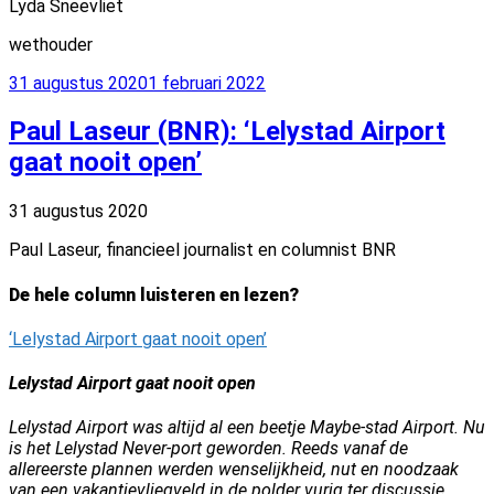
Lyda Sneevliet
wethouder
Geplaatst
31 augustus 2020
1 februari 2022
op
Paul Laseur (BNR): ‘Lelystad Airport
gaat nooit open’
31 augustus 2020
Paul Laseur, financieel journalist en columnist BNR
De hele column luisteren en lezen?
‘Lelystad Airport gaat nooit open’
Lelystad Airport gaat nooit open
Lelystad Airport was altijd al een beetje Maybe-stad Airport. Nu
is het Lelystad Never-port geworden. Reeds vanaf de
allereerste plannen werden wenselijkheid, nut en noodzaak
van een vakantievliegveld in de polder vurig ter discussie