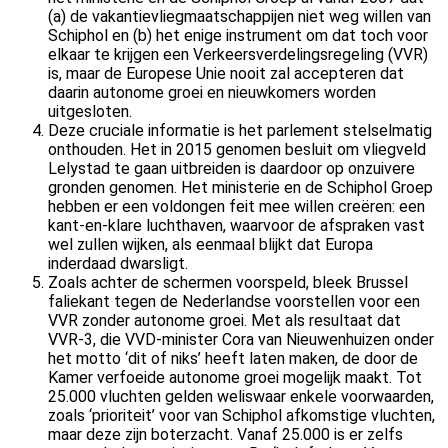
(a) de vakantievliegmaatschappijen niet weg willen van
Schiphol en (b) het enige instrument om dat toch voor
elkaar te krijgen een Verkeersverdelingsregeling (VVR)
is, maar de Europese Unie nooit zal accepteren dat
daarin autonome groei en nieuwkomers worden
uitgesloten.
Deze cruciale informatie is het parlement stelselmatig
onthouden. Het in 2015 genomen besluit om vliegveld
Lelystad te gaan uitbreiden is daardoor op onzuivere
gronden genomen. Het ministerie en de Schiphol Groep
hebben er een voldongen feit mee willen creëren: een
kant-en-klare luchthaven, waarvoor de afspraken vast
wel zullen wijken, als eenmaal blijkt dat Europa
inderdaad dwarsligt.
Zoals achter de schermen voorspeld, bleek Brussel
faliekant tegen de Nederlandse voorstellen voor een
VVR zonder autonome groei. Met als resultaat dat
VVR-3, die VVD-minister Cora van Nieuwenhuizen onder
het motto ‘dit of niks’ heeft laten maken, de door de
Kamer verfoeide autonome groei mogelijk maakt. Tot
25.000 vluchten gelden weliswaar enkele voorwaarden,
zoals ‘prioriteit’ voor van Schiphol afkomstige vluchten,
maar deze zijn boterzacht. Vanaf 25.000 is er zelfs