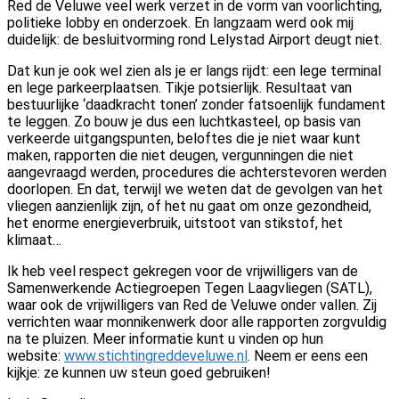
Red de Veluwe veel werk verzet in de vorm van voorlichting,
politieke lobby en onderzoek. En langzaam werd ook mij
duidelijk: de besluitvorming rond Lelystad Airport deugt niet.
Dat kun je ook wel zien als je er langs rijdt: een lege terminal
en lege parkeerplaatsen. Tikje potsierlijk. Resultaat van
bestuurlijke ‘daadkracht tonen’ zonder fatsoenlijk fundament
te leggen. Zo bouw je dus een luchtkasteel, op basis van
verkeerde uitgangspunten, beloftes die je niet waar kunt
maken, rapporten die niet deugen, vergunningen die niet
aangevraagd werden, procedures die achterstevoren werden
doorlopen. En dat, terwijl we weten dat de gevolgen van het
vliegen aanzienlijk zijn, of het nu gaat om onze gezondheid,
het enorme energieverbruik, uitstoot van stikstof, het
klimaat…
Ik heb veel respect gekregen voor de vrijwilligers van de
Samenwerkende Actiegroepen Tegen Laagvliegen (SATL),
waar ook de vrijwilligers van Red de Veluwe onder vallen. Zij
verrichten waar monnikenwerk door alle rapporten zorgvuldig
na te pluizen. Meer informatie kunt u vinden op hun
website:
www.stichtingreddeveluwe.nl
. Neem er eens een
kijkje: ze kunnen uw steun goed gebruiken!