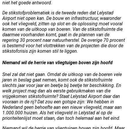
niet het goede antwoord.
De stikstofproblematiek is de tweede reden dat Lelystad
Airport niet open kan. De bouw en infrastructuur, waaronder
ook het vliegveld, zitten op slot en de oplossing moet vooral
komen van de uitkoop van boeren. Van de stikstofruimte die
daarmee voorhanden komt, gaat in de plannen van de
regering 30 procent naar natuurherstel. De overige 70 procent
is bestemd voor het vlottrekken van de projecten die door de
stikstofcrisis zijn komen stil te liggen.
Niemand wil de herrie van vliegtuigen boven zijn hoofd
Snel zal dat niet gaan. Omdat de uitkoop van de boeren vele
jaren in beslag gaat nemen, komt ook de stikstofruimte
slechts jaar voor jaar en beetje bij beetje ter beschikking. En
welk project mag dan als eerste gebruikmaken van die
vrijgekomen stikstofruimte? Staat Lelystad Airport daar dan
vooraan in de rij? Dat zou een gotspe zijn: We hebben in
Nederland geen behoefte aan een nieuw vliegveld, maar aan
1.000.000 huizen. Als het vliegveld in Lelystad al op de
prioriteitenlijst moet staan, dan toch helemaal aan het eind.
Niemand wil de herrie van vliegtuigen boven zijn hoofd. Maar