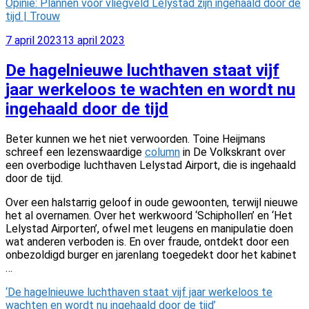
Opinie: Plannen voor vliegveld Lelystad zijn ingehaald door de
tijd | Trouw
Geplaatst
7 april 2023
13 april 2023
op
De hagelnieuwe luchthaven staat vijf
jaar werkeloos te wachten en wordt nu
ingehaald door de tijd
Beter kunnen we het niet verwoorden. Toine Heijmans
schreef een lezenswaardige
column
in De Volkskrant over
een overbodige luchthaven Lelystad Airport, die is ingehaald
door de tijd.
Over een halstarrig geloof in oude gewoonten, terwijl nieuwe
het al overnamen. Over het werkwoord ‘Schiphollen’ en ‘Het
Lelystad Airporten’, ofwel met leugens en manipulatie doen
wat anderen verboden is. En over fraude, ontdekt door een
onbezoldigd burger en jarenlang toegedekt door het kabinet
…
‘De hagelnieuwe luchthaven staat vijf jaar werkeloos te
wachten en wordt nu ingehaald door de tijd’