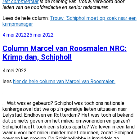
Het commentaar
is de mening van Trouw, verwoord door
leden van de hoofdredactie en senior redacteuren.
Lees de hele column:
Trouw: ‘Schiphol moet op zoek naar een
krimpmanager
Geplaatst
4 mei 2022
25 mei 2022
op
Column Marcel van Roosmalen NRC:
Krimp dan, Schiphol!
4 mei 2022
lees
hier de hele column van Marcel van Roosmalen.
…
… Wat was er gebeurd? Schiphol was toch ons nationale
kankergezwel dat we op z’n gemakje lieten uitzaaien naar
Lelystad, Eindhoven en Rotterdam? Het was toch al bekend
dat ze niets geven om het milieu, omwonenden en ganzen?
Schiphol heeft toch een status aparte? We leven in een land
waar u voor het milieu minder moet douchen, zodat Schiphol
gewoon kan groeien. De Schiphollobby is inmiddels zo