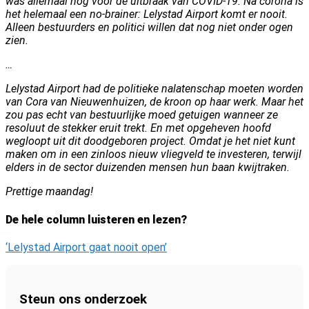
was allemaal nog vóór de uitbraak van COVID-19. Nà corona is
het helemaal een no-brainer: Lelystad Airport komt er nooit.
Alleen bestuurders en politici willen dat nog niet onder ogen
zien.
…
Lelystad Airport had de politieke nalatenschap moeten worden
van Cora van Nieuwenhuizen, de kroon op haar werk. Maar het
zou pas echt van bestuurlijke moed getuigen wanneer ze
resoluut de stekker eruit trekt. En met opgeheven hoofd
wegloopt uit dit doodgeboren project. Omdat je het niet kunt
maken om in een zinloos nieuw vliegveld te investeren, terwijl
elders in de sector duizenden mensen hun baan kwijtraken.
Prettige maandag!
De hele column luisteren en lezen?
‘Lelystad Airport gaat nooit open’
Steun ons onderzoek