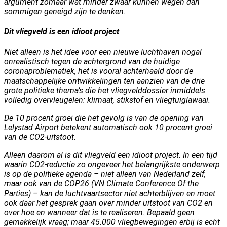
argument zomaar wat minder zwaar kunnen wegen dan
sommigen geneigd zijn te denken.
Dit vliegveld is een idioot project
Niet alleen is het idee voor een nieuwe luchthaven nogal
onrealistisch tegen de achtergrond van de huidige
coronaproblematiek, het is vooral achterhaald door de
maatschappelijke ontwikkelingen ten aanzien van de drie
grote politieke thema’s die het vliegvelddossier inmiddels
volledig overvleugelen: klimaat, stikstof en vliegtuiglawaai.
De 10 procent groei die het gevolg is van de opening van
Lelystad Airport betekent automatisch ook 10 procent groei
van de CO2-uitstoot.
Alleen daarom al is dit vliegveld een idioot project. In een tijd
waarin CO2-reductie zo ongeveer het belangrijkste onderwerp
is op de politieke agenda – niet alleen van Nederland zelf,
maar ook van de COP26 (VN Climate Conference Of the
Parties) – kan de luchtvaartsector niet achterblijven en moet
ook daar het gesprek gaan over minder uitstoot van CO2 en
over hoe en wanneer dat is te realiseren. Bepaald geen
gemakkelijk vraag; maar 45.000 vliegbewegingen erbij is echt