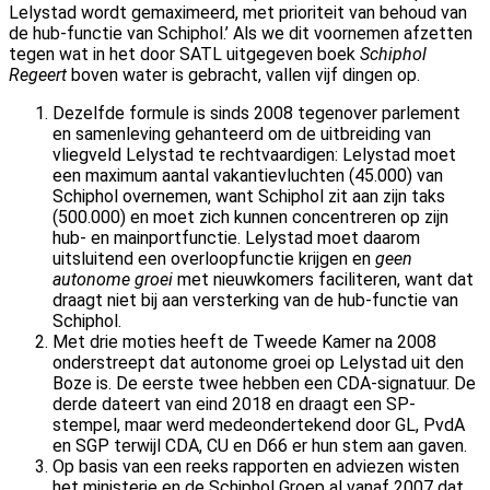
Lelystad wordt gemaximeerd, met prioriteit van behoud van
de hub-functie van Schiphol.’ Als we dit voornemen afzetten
tegen wat in het door SATL uitgegeven boek
Schiphol
Regeert
boven water is gebracht, vallen vijf dingen op.
Dezelfde formule is sinds 2008 tegenover parlement
en samenleving gehanteerd om de uitbreiding van
vliegveld Lelystad te rechtvaardigen: Lelystad moet
een maximum aantal vakantievluchten (45.000) van
Schiphol overnemen, want Schiphol zit aan zijn taks
(500.000) en moet zich kunnen concentreren op zijn
hub- en mainportfunctie. Lelystad moet daarom
uitsluitend een overloopfunctie krijgen en
geen
autonome groei
met nieuwkomers faciliteren, want dat
draagt niet bij aan versterking van de hub-functie van
Schiphol.
Met drie moties heeft de Tweede Kamer na 2008
onderstreept dat autonome groei op Lelystad uit den
Boze is. De eerste twee hebben een CDA-signatuur. De
derde dateert van eind 2018 en draagt een SP-
stempel, maar werd medeondertekend door GL, PvdA
en SGP terwijl CDA, CU en D66 er hun stem aan gaven.
Op basis van een reeks rapporten en adviezen wisten
het ministerie en de Schiphol Groep al vanaf 2007 dat