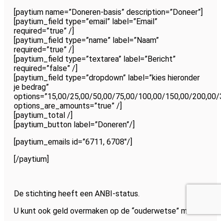
[paytium name=”Doneren-basis” description=”Doneer”]
[paytium_field type=”email” label=”Email”
required=”true” /]
[paytium_field type=”name” label=”Naam”
required=”true” /]
[paytium_field type=”textarea” label=”Bericht”
required=”false” /]
[paytium_field type=”dropdown” label=”kies hieronder
je bedrag”
options=”15,00/25,00/50,00/75,00/100,00/150,00/200,00/
options_are_amounts=”true” /]
[paytium_total /]
[paytium_button label=”Doneren”/]
[paytium_emails id=”6711, 6708″/]
[/paytium]
De stichting heeft een ANBI-status.
U kunt ook geld overmaken op de “ouderwetse” manier.