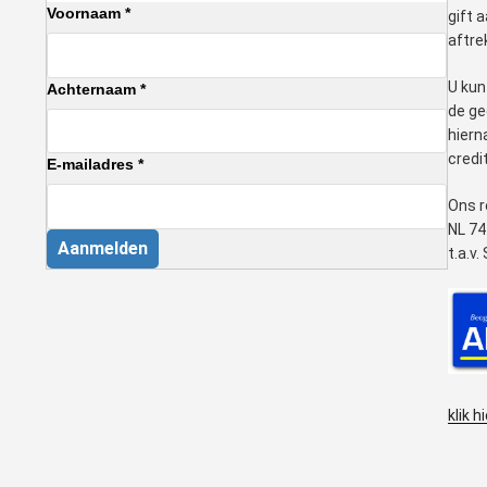
Voornaam *
gift 
aftre
U kun
Achternaam *
de ge
hiern
credi
E-mailadres *
Ons r
NL 74
Aanmelden
t.a.v
klik h