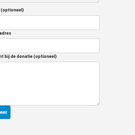
m
(optioneel)
adres
ht bij de donatie
(optioneel)
eer