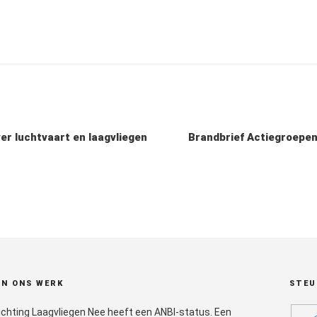
er luchtvaart en laagvliegen
Brandbrief Actiegroepen
N ONS WERK
STEU
ichting Laagvliegen Nee heeft een ANBI-status. Een
plan