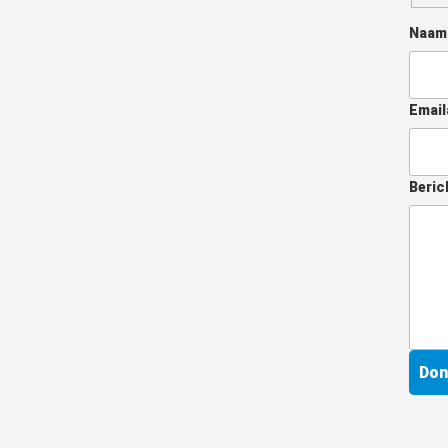
Naa
Email
Beric
Don