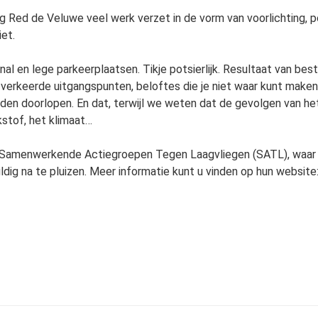
ing Red de Veluwe veel werk verzet in de vorm van voorlichting, 
iet.
minal en lege parkeerplaatsen. Tikje potsierlijk. Resultaat van be
 verkeerde uitgangspunten, beloftes die je niet waar kunt maken,
 doorlopen. En dat, terwijl we weten dat de gevolgen van het v
kstof, het klimaat…
e Samenwerkende Actiegroepen Tegen Laagvliegen (SATL), waar oo
dig na te pluizen. Meer informatie kunt u vinden op hun website