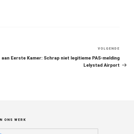
VOLGENDE
Volge
berich
 aan Eerste Kamer: Schrap niet legitieme PAS-melding
Lelystad Airport
N ONS WERK
_select