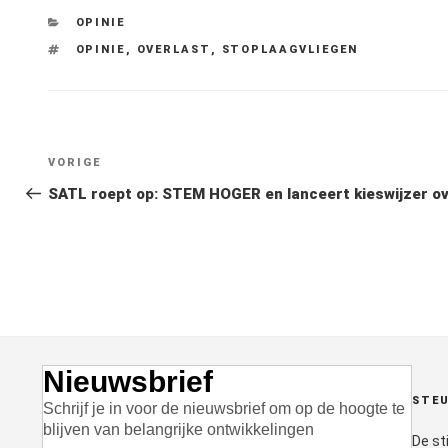
CATEGORIEËN
OPINIE
TAGS
OPINIE
,
OVERLAST
,
STOPLAAGVLIEGEN
Bericht
Vorig
VORIGE
navigatie
bericht
SATL roept op: STEM HOGER en lanceert kieswijzer ov
Nieuwsbrief
STEU
Schrijf je in voor de nieuwsbrief om op de hoogte te
blijven van belangrijke ontwikkelingen
De st