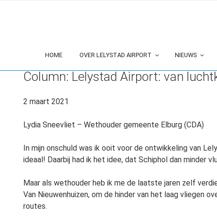
Ga
naar
de
inhoud
HOME
OVER LELYSTAD AIRPORT
NIEUWS
GEPLAATST
2 MAART 2021
OP
Column: Lelystad Airport: van lucht
2 maart 2021
Lydia Sneevliet – Wethouder gemeente Elburg (CDA)
In mijn onschuld was ik ooit voor de ontwikkeling van Lel
ideaal! Daarbij had ik het idee, dat Schiphol dan minder v
Maar als wethouder heb ik me de laatste jaren zelf verd
Van Nieuwenhuizen, om de hinder van het laag vliegen ov
routes.