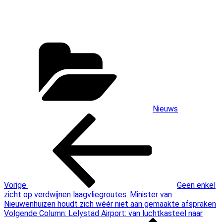
Categorieën
Nieuws
Bericht
Vorig
bericht
navigatie
Vorige
Geen enkel
zicht op verdwijnen laagvliegroutes. Minister van
Nieuwenhuizen houdt zich wéér niet aan gemaakte afspraken
Volgend
Volgende
Column: Lelystad Airport: van luchtkasteel naar