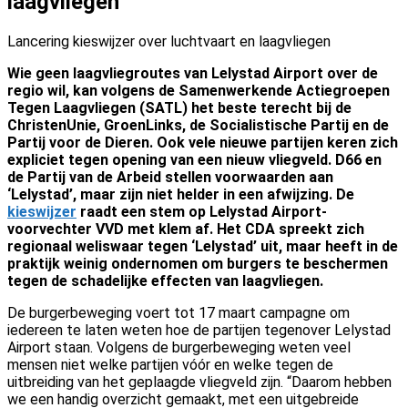
laagvliegen
Lancering kieswijzer over luchtvaart en laagvliegen
Wie geen laagvliegroutes van Lelystad Airport over de
regio wil, kan volgens de Samenwerkende Actiegroepen
Tegen Laagvliegen (SATL) het beste terecht bij de
ChristenUnie, GroenLinks, de Socialistische Partij en de
Partij voor de Dieren. Ook vele nieuwe partijen keren zich
expliciet tegen opening van een nieuw vliegveld. D66 en
de Partij van de Arbeid stellen voorwaarden aan
‘Lelystad’, maar zijn niet helder in een afwijzing. De
kieswijzer
raadt een stem op Lelystad Airport-
voorvechter VVD met klem af. Het CDA spreekt zich
regionaal weliswaar tegen ‘Lelystad’ uit, maar heeft in de
praktijk weinig ondernomen om burgers te beschermen
tegen de schadelijke effecten van laagvliegen.
De burgerbeweging voert tot 17 maart campagne om
iedereen te laten weten hoe de partijen tegenover Lelystad
Airport staan. Volgens de burgerbeweging weten veel
mensen niet welke partijen vóór en welke tegen de
uitbreiding van het geplaagde vliegveld zijn. “Daarom hebben
we een handig overzicht gemaakt, met een uitgebreide