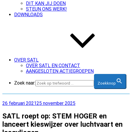
DIT KAN JIJ DOEN
STEUN ONS WERK!
DOWNLOADS
OVER SATL
OVER SATL EN CONTACT
AANGESLOTEN ACTIEGROEPEN
Zoek naar:
Zoekknop
Geplaatst
26 februari 2021
25 november 2025
op
SATL roept op: STEM HOGER en
lanceert kieswijzer over luchtvaart en