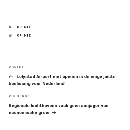
CATEGORIEËN
OPINIE
TAGS
OPINIE
Bericht
Vorig
VORIGE
navigatie
bericht
‘Lelystad Airport niet openen is de enige juiste
beslissing voor Nederland’
Volgend
VOLGENDE
bericht
Regionale luchthavens vaak geen aanjager van
economische groei