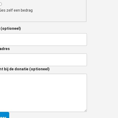
Kies zelf een bedrag
m
(optioneel)
adres
ht bij de donatie
(optioneel)
eer