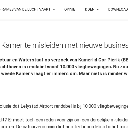
FRAMES VAN DE LUCHTVAART
OPINIE
DOEN
DOWNLOAD
 Kamer te misleiden met nieuwe business
ctuur en Waterstaat op verzoek van Kamerlid Cor Pierik (B
uchthaven is rendabel vanaf 10.000 vliegbewegingen. Nu zou j
weede Kamer vraagt er immers om. Maar niets is minder w
nclusie dat Lelystad Airport rendabel is bij 10.000 vliegbeweging
t? Er moet toch een reden voor zijn om een dergelijke misleid
oten. De natuurvergunning ligt nog ter beoordeling bij het minis