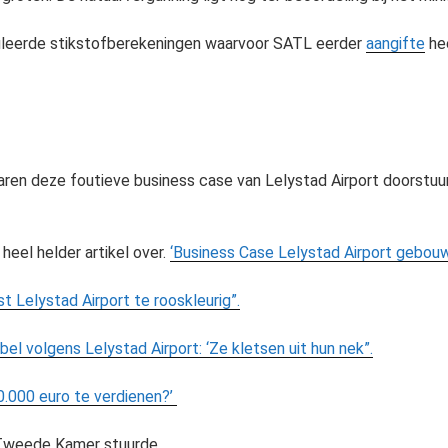
uleerde stikstofberekeningen waarvoor SATL eerder
aangifte
hee
naren deze foutieve business case van Lelystad Airport doorstuu
eel helder artikel over.
‘Business Case Lelystad Airport gebou
 Lelystad Airport te rooskleurig”.
el volgens Lelystad Airport: ‘Ze kletsen uit hun nek”.
0.000 euro te verdienen?’
 Tweede Kamer stuurde.