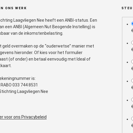
N ONS WERK
STEU
ichting Laagvliegen Nee heeft een ANBI-status. Een
plan
aan een ANBI (Algemeen Nut Beogende Instelling) is
kbaar van de inkomstenbelasting.
t geld overmaken op de “ouderwetse” manier met
gevens hieronder. Of kies voor het formulier
aast (of onder) en betaal eenvoudig met Ideal of
tkaart.
ekeningnummer is:
 RABO 033 744 8531
. Stichting Laagvliegen Nee
ier voor ons Privacybeleid