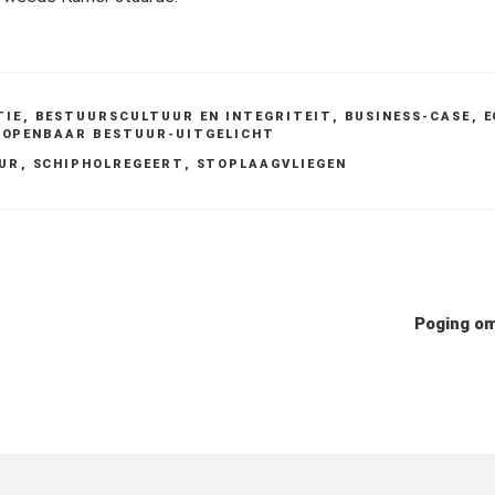
TIE
,
BESTUURSCULTUUR EN INTEGRITEIT
,
BUSINESS-CASE
,
E
,
OPENBAAR BESTUUR-UITGELICHT
UR
,
SCHIPHOLREGEERT
,
STOPLAAGVLIEGEN
Poging om