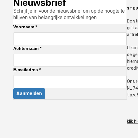
Nieuwsbrief
STEU
Schrijf je in voor de nieuwsbrief om op de hoogte te
blijven van belangrijke ontwikkelingen
De st
Voornaam *
gift 
aftre
U kun
Achternaam *
de ge
hiern
credi
E-mailadres *
Ons r
NL 74
Aanmelden
t.a.v
klik h