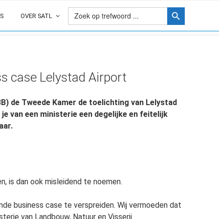
Zoekknop
Zoek
naar:
S
OVER SATL
 case Lelystad Airport
BB) de Tweede Kamer de toelichting van Lelystad
e van een ministerie een degelijke en feitelijk
aar.
en, is dan ook misleidend te noemen.
ende business case te verspreiden. Wij vermoeden dat
terie van Landbouw, Natuur en Visserij.