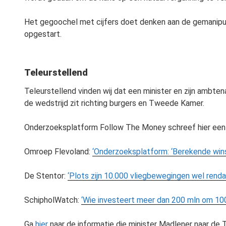
Het gegoochel met cijfers doet denken aan de gemanip
opgestart.
Teleurstellend
Teleurstellend vinden wij dat een minister en zijn ambte
de wedstrijd zit richting burgers en Tweede Kamer.
Onderzoeksplatform Follow The Money schreef hier een h
Omroep Flevoland:
‘Onderzoeksplatform: ‘Berekende winst
De Stentor:
‘Plots zijn 10.000 vliegbewegingen wel rendab
SchipholWatch:
‘Wie investeert meer dan 200 mln om 10
Ga
hier
naar de informatie die minister Madlener naar de