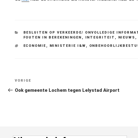
CATEGORIEËN
BESLUITEN OP VERKEERDE/ ONVOLLEDIGE INFORMA
FOUTEN IN BEREKENINGEN
,
INTEGRITEIT
,
NIEUWS
TAGS
ECONOMIE
,
MINISTERIE I&W
,
ONBEHOORLIJKBESTU
Bericht
Vorig
VORIGE
navigatie
bericht
Ook gemeente Lochem tegen Lelystad Airport