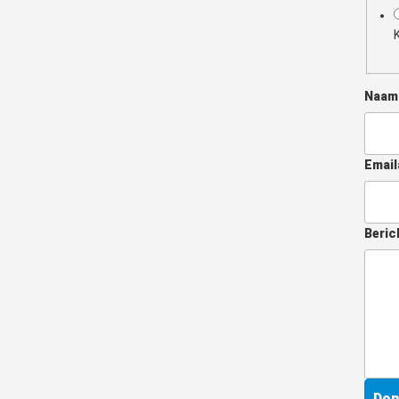
Naa
Email
Beric
Don