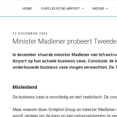
Ga
HOME
OVER LELYSTAD AIRPORT
NIEUWS
naar
de
inhoud
GEPLAATST
12 DECEMBER 2024
OP
Minister Madlener probeert Tweede
In december stuurde minister Madlener van Infrastru
Airport op hun actuele business case. Conclusie: de l
onderbouwde business case mogen verwachten. De T
Misleidend
De business case is onvolledig en niet realistisch. De co
Maar waarom doen Schiphol Group en minister Madlener di
wordt gedaan om de kans op een natuurvergunning te vergr