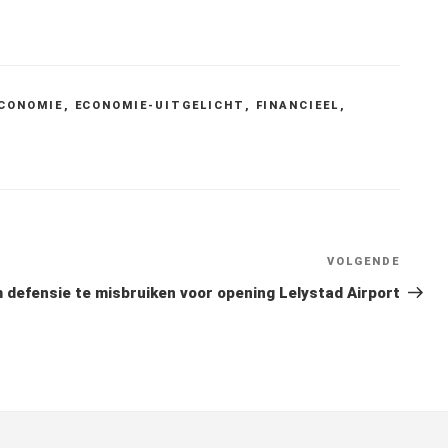
CONOMIE
,
ECONOMIE-UITGELICHT
,
FINANCIEEL
,
VOLGENDE
Volge
berich
 defensie te misbruiken voor opening Lelystad Airport