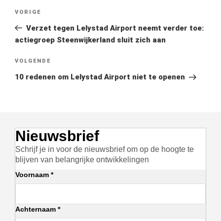
Bericht
Vorig
VORIGE
navigatie
bericht
Verzet tegen Lelystad Airport neemt verder toe:
actiegroep Steenwijkerland sluit zich aan
Volgend
VOLGENDE
bericht
10 redenen om Lelystad Airport niet te openen
Nieuwsbrief
Schrijf je in voor de nieuwsbrief om op de hoogte te
blijven van belangrijke ontwikkelingen
Voornaam *
Achternaam *