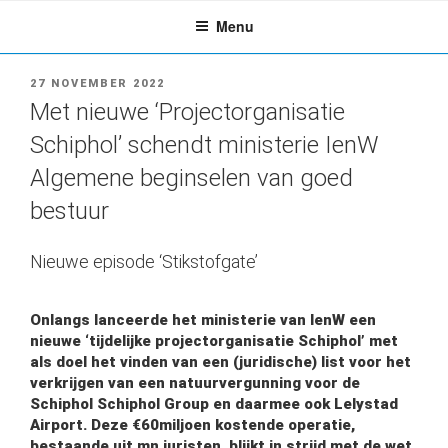
Ga
Menu
naar
de
inhoud
GEPLAATST
27 NOVEMBER 2022
OP
Met nieuwe ‘Projectorganisatie
Schiphol’ schendt ministerie IenW
Algemene beginselen van goed
bestuur
Nieuwe episode ‘Stikstofgate’
Onlangs lanceerde het ministerie van IenW een
nieuwe ‘tijdelijke projectorganisatie Schiphol’ met
als doel het vinden van een (juridische) list voor het
verkrijgen van een natuurvergunning voor de
Schiphol Schiphol Group en daarmee ook Lelystad
Airport. Deze €60miljoen kostende operatie,
bestaande uit mn juristen, blijkt in strijd met de wet