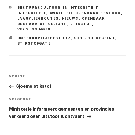
CATEGORIEËN
BESTUURSCULTUUR EN INTEGRITEIT
,
INTEGRITEIT
,
KWALITEIT OPENBAAR BESTUUR
,
LAAGVLIEGROUTES
,
NIEUWS
,
OPENBAAR
BESTUUR-UITGELICHT
,
STIKSTOF
,
VERGUNNINGEN
TAGS
ONBEHOORLIJKBESTUUR
,
SCHIPHOLREGEERT
,
STIKSTOFGATE
Bericht
Vorig
VORIGE
navigatie
bericht
Sjoemelstikstof
Volgend
VOLGENDE
bericht
Ministerie informeert gemeenten en provincies
verkeerd over uitstoot luchtvaart