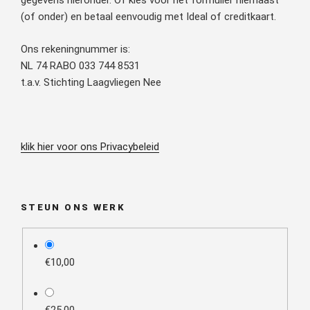
gegevens hieronder. Of kies voor het formulier hiernaast
(of onder) en betaal eenvoudig met Ideal of creditkaart.
Ons rekeningnummer is:
NL 74 RABO 033 744 8531
t.a.v. Stichting Laagvliegen Nee
klik hier voor ons Privacybeleid
STEUN ONS WERK
plan_select
€10,00