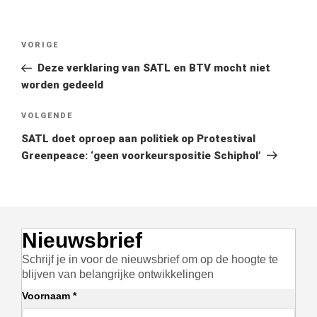
Bericht
Vorig
VORIGE
navigatie
bericht
Deze verklaring van SATL en BTV mocht niet
worden gedeeld
Volgend
VOLGENDE
bericht
SATL doet oproep aan politiek op Protestival
Greenpeace: ‘geen voorkeurspositie Schiphol’
Nieuwsbrief
Schrijf je in voor de nieuwsbrief om op de hoogte te
blijven van belangrijke ontwikkelingen
Voornaam *