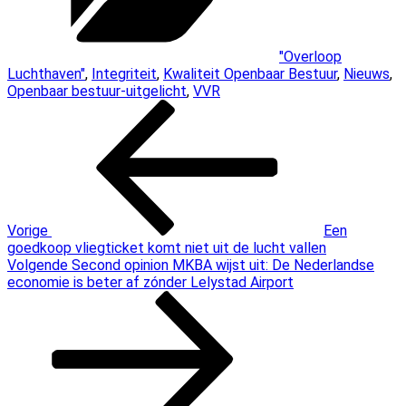
"Overloop
Luchthaven"
,
Integriteit
,
Kwaliteit Openbaar Bestuur
,
Nieuws
,
Openbaar bestuur-uitgelicht
,
VVR
Bericht
Vorig
bericht
navigatie
Vorige
Een
goedkoop vliegticket komt niet uit de lucht vallen
Volgend
Volgende
Second opinion MKBA wijst uit: De Nederlandse
bericht
economie is beter af zónder Lelystad Airport