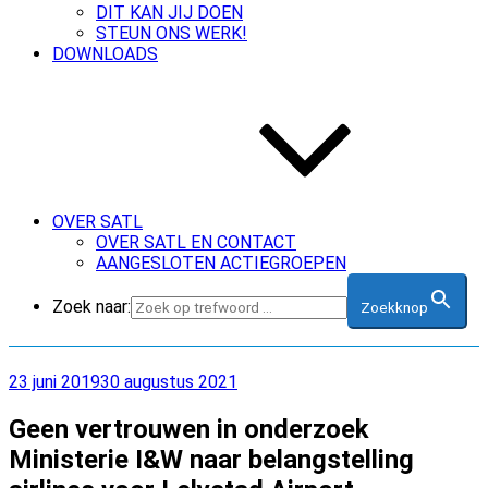
DIT KAN JIJ DOEN
STEUN ONS WERK!
DOWNLOADS
OVER SATL
OVER SATL EN CONTACT
AANGESLOTEN ACTIEGROEPEN
Zoek naar:
Zoekknop
Geplaatst
23 juni 2019
30 augustus 2021
op
Geen vertrouwen in onderzoek
Ministerie I&W naar belangstelling