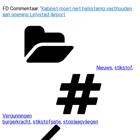
FD Commentaar: ‘
Kabinet moet niet halsstarrig vasthouden
aan opening Lelystad Airport
Categorieën
Nieuws
,
stikstof
,
Tags
Vergunningen
burgerkracht
,
stikstofgate
,
stoplaagvliegen
Bericht
Vorig
bericht
navigatie