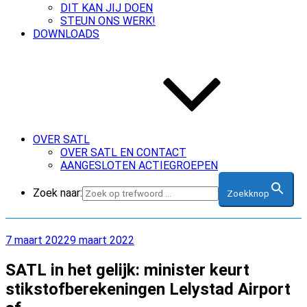
DIT KAN JIJ DOEN
STEUN ONS WERK!
DOWNLOADS
OVER SATL
OVER SATL EN CONTACT
AANGESLOTEN ACTIEGROEPEN
Zoek naar:
Zoekknop
Geplaatst
7 maart 2022
9 maart 2022
op
SATL in het gelijk: minister keurt
stikstofberekeningen Lelystad Airport