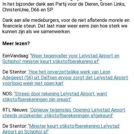
In het bijzonder dank aan Partij voor de Dieren, Groen Links,
ChristenUnie, D66 en SP.
Dank aan alle medeburgers, voor de niet aflatende morele en
financiele steun. Dat laat maar weer eens zien hoe sterk we
kunnen zijn als we samenwerken.
Meer lezen?
EenVandaag: ‘
Weer tegenvaller voor Lelystad Airport en
Schiphol: minister keurt stikstofberekening af’
De Stentor:
‘Hoe het onverzettelijke werk van Leon
Adegeest (56) uit Dalfsen ervoor zorgt dat Lelystad Airport
voorlopig wéér niet open kan’
NOS:
‘Streep door rekening Lelystad Airport, want
stikstofberekeningen zijn onjuist’
RTL Nieuws:
‘
Opnieuw tegenslag.
Opening Lelystad Airport
steeds onzekerder: stikstofberekeningen afgekeurd’
De Stentor: ‘
Minister keurt stikstofberekening Lelystad
Airport en Schiphol af’