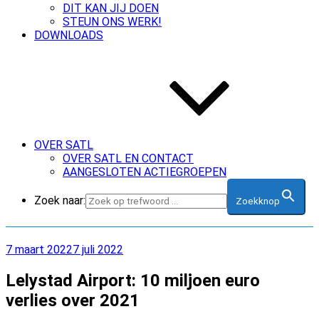
DIT KAN JIJ DOEN
STEUN ONS WERK!
DOWNLOADS
OVER SATL
OVER SATL EN CONTACT
AANGESLOTEN ACTIEGROEPEN
Zoek naar:
Zoekknop
Geplaatst
7 maart 2022
7 juli 2022
op
Lelystad Airport: 10 miljoen euro
verlies over 2021