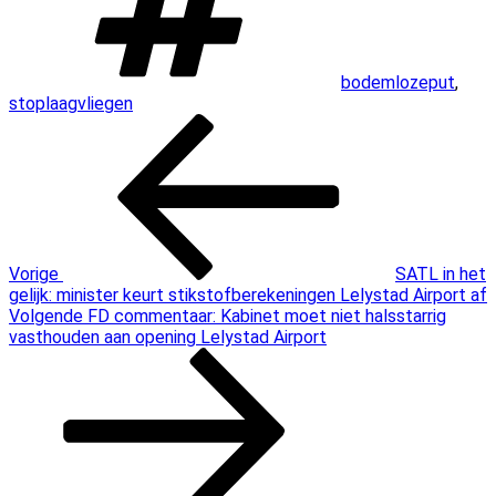
bodemlozeput
,
stoplaagvliegen
Bericht
Vorig
bericht
navigatie
Vorige
SATL in het
gelijk: minister keurt stikstofberekeningen Lelystad Airport af
Volgend
Volgende
FD commentaar: Kabinet moet niet halsstarrig
bericht
vasthouden aan opening Lelystad Airport