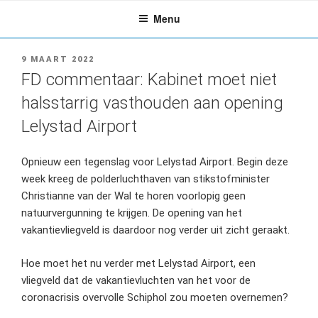
Ga
Menu
naar
de
inhoud
GEPLAATST
9 MAART 2022
OP
FD commentaar: Kabinet moet niet
halsstarrig vasthouden aan opening
Lelystad Airport
Opnieuw een tegenslag voor Lelystad Airport. Begin deze
week kreeg de polderluchthaven van stikstofminister
Christianne van der Wal te horen voorlopig geen
natuurvergunning te krijgen. De opening van het
vakantievliegveld is daardoor nog verder uit zicht geraakt.
Hoe moet het nu verder met Lelystad Airport, een
vliegveld dat de vakantievluchten van het voor de
coronacrisis overvolle Schiphol zou moeten overnemen?