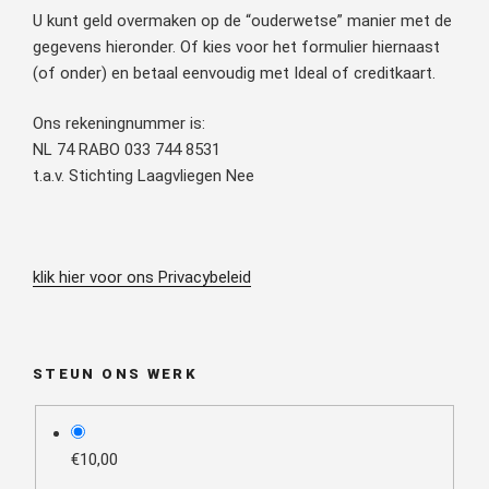
U kunt geld overmaken op de “ouderwetse” manier met de
gegevens hieronder. Of kies voor het formulier hiernaast
(of onder) en betaal eenvoudig met Ideal of creditkaart.
Ons rekeningnummer is:
NL 74 RABO 033 744 8531
t.a.v. Stichting Laagvliegen Nee
klik hier voor ons Privacybeleid
STEUN ONS WERK
plan_select
€10,00