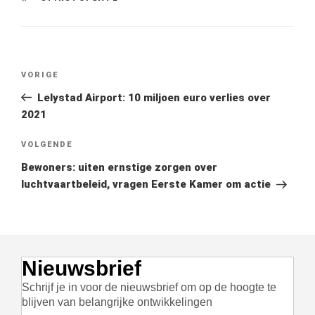
Bericht
Vorig
VORIGE
navigatie
bericht
Lelystad Airport: 10 miljoen euro verlies over
2021
Volgend
VOLGENDE
bericht
Bewoners: uiten ernstige zorgen over
luchtvaartbeleid, vragen Eerste Kamer om actie
Nieuwsbrief
Schrijf je in voor de nieuwsbrief om op de hoogte te
blijven van belangrijke ontwikkelingen