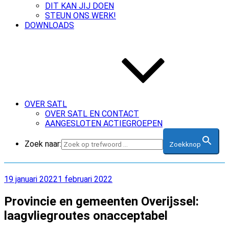
DIT KAN JIJ DOEN
STEUN ONS WERK!
DOWNLOADS
OVER SATL
OVER SATL EN CONTACT
AANGESLOTEN ACTIEGROEPEN
Zoek naar:
Zoekknop
Geplaatst
19 januari 2022
1 februari 2022
op
Provincie en gemeenten Overijssel:
laagvliegroutes onacceptabel