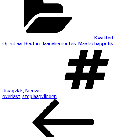
Kwaliteit
Openbaar Bestuur
,
laagvliegroutes
,
Maatschappelijk
T
draagvlak
,
Nieuws
overlast
,
stoplaagvliegen
Bericht
Vorig
bericht
navigatie