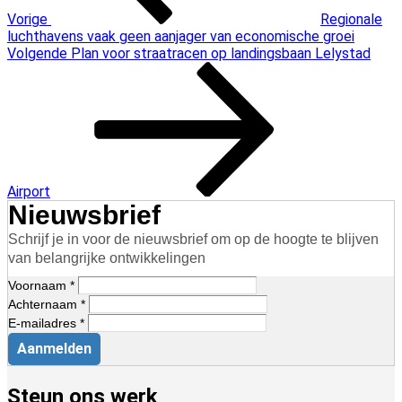
Vorige
Regionale
luchthavens vaak geen aanjager van economische groei
Volgend
Volgende
Plan voor straatracen op landingsbaan Lelystad
bericht
Airport
Nieuwsbrief
Schrijf je in voor de nieuwsbrief om op de hoogte te blijven
van belangrijke ontwikkelingen
Voornaam *
Achternaam *
E-mailadres *
Aanmelden
Steun ons werk