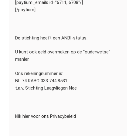
[paytium_emails id=”6711, 6708″/]
[/paytium]
De stichting heeft een ANBI-status.
U kunt ook geld overmaken op de “ouderwetse”
manier.
Ons rekeningnummer is:
NL 74 RABO 033 744 8531
t.a.v. Stichting Laagvliegen Nee
klik hier voor ons Privacybeleid