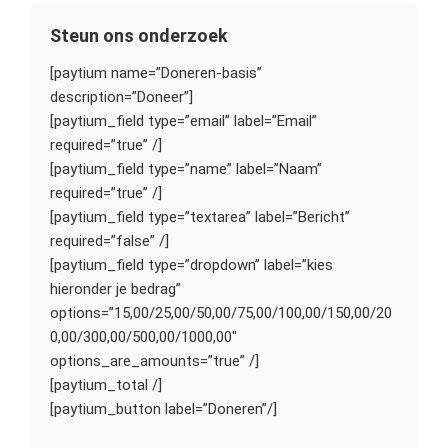
Steun ons onderzoek
[paytium name=”Doneren-basis”
description=”Doneer”]
[paytium_field type=”email” label=”Email”
required=”true” /]
[paytium_field type=”name” label=”Naam”
required=”true” /]
[paytium_field type=”textarea” label=”Bericht”
required=”false” /]
[paytium_field type=”dropdown” label=”kies
hieronder je bedrag”
options=”15,00/25,00/50,00/75,00/100,00/150,00/20
0,00/300,00/500,00/1000,00″
options_are_amounts=”true” /]
[paytium_total /]
[paytium_button label=”Doneren”/]