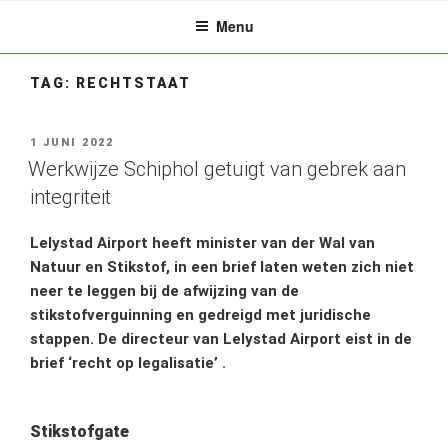
Ga
Menu
naar
de
inhoud
TAG:
RECHTSTAAT
GEPLAATST
1 JUNI 2022
OP
Werkwijze Schiphol getuigt van gebrek aan
integriteit
Lelystad Airport heeft minister van der Wal van
Natuur en Stikstof, in een brief laten weten zich niet
neer te leggen bij de afwijzing van de
stikstofverguinning en gedreigd met juridische
stappen. De directeur van Lelystad Airport eist in de
brief ‘recht op legalisatie’ .
Stikstofgate