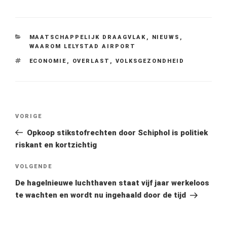
CATEGORIEËN
MAATSCHAPPELIJK DRAAGVLAK
,
NIEUWS
,
WAAROM LELYSTAD AIRPORT
TAGS
ECONOMIE
,
OVERLAST
,
VOLKSGEZONDHEID
Bericht
Vorig
VORIGE
navigatie
bericht
Opkoop stikstofrechten door Schiphol is politiek
riskant en kortzichtig
Volgend
VOLGENDE
bericht
De hagelnieuwe luchthaven staat vijf jaar werkeloos
te wachten en wordt nu ingehaald door de tijd