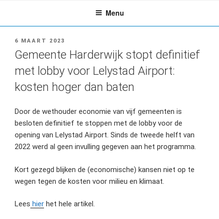
Ga
Menu
naar
de
inhoud
GEPLAATST
6 MAART 2023
OP
Gemeente Harderwijk stopt definitief
met lobby voor Lelystad Airport:
kosten hoger dan baten
Door de wethouder economie van vijf gemeenten is
besloten definitief te stoppen met de lobby voor de
opening van Lelystad Airport. Sinds de tweede helft van
2022 werd al geen invulling gegeven aan het programma.
Kort gezegd blijken de (economische) kansen niet op te
wegen tegen de kosten voor milieu en klimaat.
Lees
hier
het hele artikel.