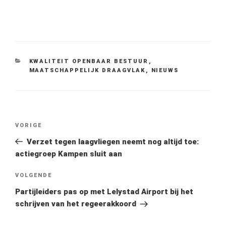
CATEGORIEËN
KWALITEIT OPENBAAR BESTUUR
,
MAATSCHAPPELIJK DRAAGVLAK
,
NIEUWS
Bericht
Vorig
VORIGE
navigatie
bericht
Verzet tegen laagvliegen neemt nog altijd toe:
actiegroep Kampen sluit aan
Volgend
VOLGENDE
bericht
Partijleiders pas op met Lelystad Airport bij het
schrijven van het regeerakkoord