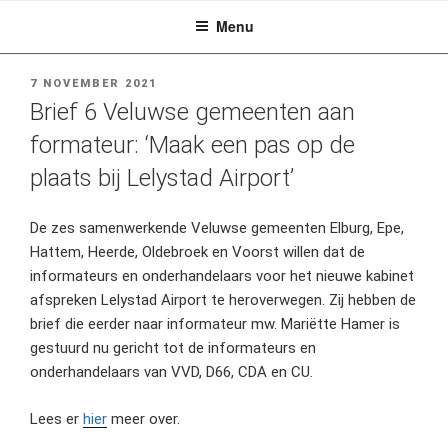
Ga
Menu
naar
de
inhoud
GEPLAATST
7 NOVEMBER 2021
OP
Brief 6 Veluwse gemeenten aan
formateur: ‘Maak een pas op de
plaats bij Lelystad Airport’
De zes samenwerkende Veluwse gemeenten Elburg, Epe,
Hattem, Heerde, Oldebroek en Voorst willen dat de
informateurs en onderhandelaars voor het nieuwe kabinet
afspreken Lelystad Airport te heroverwegen. Zij hebben de
brief die eerder naar informateur mw. Mariëtte Hamer is
gestuurd nu gericht tot de informateurs en
onderhandelaars van VVD, D66, CDA en CU.
Lees er
hier
meer over.