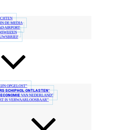
ICHTEN
IN DE MEDIA
AD AIRPORT
NSWIJZEN
EUWSBRIEF
IJN OPGELOST”
S SCHIPHOL ONTLASTEN
“
ECONOMIE
E
VAN NEDERLAND”
T IS VERWAARLOOSBAAR”