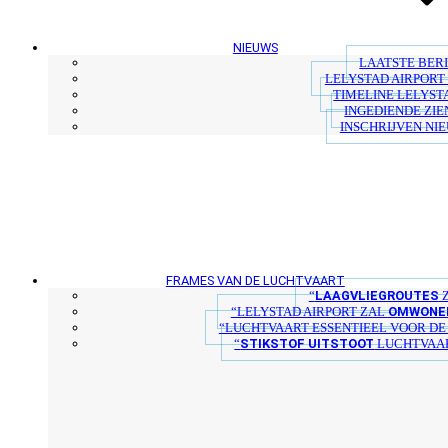
NIEUWS
LAATSTE BER
LELYSTAD AIRPORT 
TIMELINE LELYST
INGEDIENDE ZIE
INSCHRIJVEN NI
FRAMES VAN DE LUCHTVAART
LAAGVLIEGROUTES
“
Z
OMWONER
“LELYSTAD AIRPORT ZAL
“LUCHTVAART ESSENTIEEL VOOR D
STIKSTOF UITSTOOT
“
LUCHTVAAR