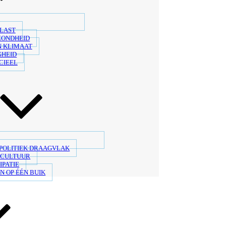
LAST
ZONDHEID
N KLIMAAT
GHEID
CIEEL
 POLITIEK DRAAGVLAK
SCULTUUR
IPATIE
N OP ÉÉN BUIK