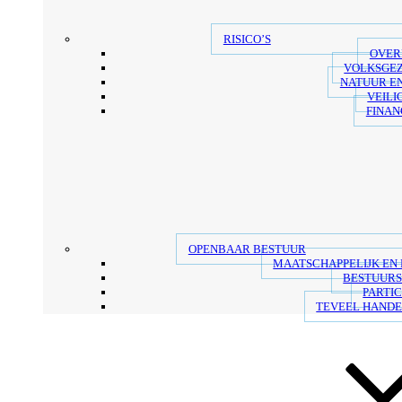
RISICO’S
OVER
VOLKSGE
NATUUR E
VEILI
FINAN
OPENBAAR BESTUUR
MAATSCHAPPELIJK EN
BESTUUR
PARTIC
TEVEEL HANDE