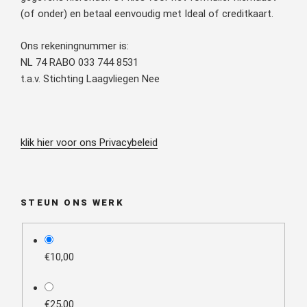
(of onder) en betaal eenvoudig met Ideal of creditkaart.
Ons rekeningnummer is:
NL 74 RABO 033 744 8531
t.a.v. Stichting Laagvliegen Nee
klik hier voor ons Privacybeleid
STEUN ONS WERK
plan_select
€10,00
€25,00