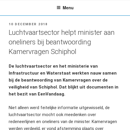
Ga
Menu
naar
de
inhoud
GEPLAATST
10 DECEMBER 2018
OP
Luchtvaartsector helpt minister aan
oneliners bij beantwoording
Kamervragen Schiphol
De luchtvaartsector en het ministerie van
Infrastructuur en Waterstaat werkten nauw samen
bij de beantwoording van Kamervragen over de
veiligheid van Schiphol. Dat blijkt uit documenten in
het bezit van EenVandaag.
Niet alleen werd feitelijke informatie uitgewisseld, de
luchtvaartsector mocht ook meedenken over
redeneerlijnen en oneliners van de minister. Kamervragen
werden verdeeld, er vond afstemming plaats over