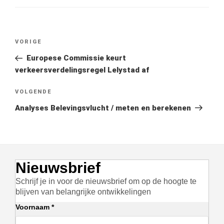
Bericht
Vorig
VORIGE
navigatie
bericht
Europese Commissie keurt
verkeersverdelingsregel Lelystad af
Volgend
VOLGENDE
bericht
Analyses Belevingsvlucht / meten en berekenen
Nieuwsbrief
Schrijf je in voor de nieuwsbrief om op de hoogte te
blijven van belangrijke ontwikkelingen
Voornaam *