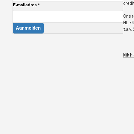
credi
E-mailadres *
Ons r
NL 74
Aanmelden
t.a.v
klik h