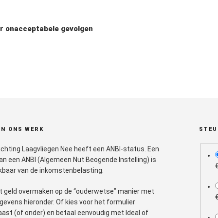
r onacceptabele gevolgen
N ONS WERK
STEU
ichting Laagvliegen Nee heeft een ANBI-status. Een
plan
aan een ANBI (Algemeen Nut Beogende Instelling) is
kbaar van de inkomstenbelasting.
t geld overmaken op de “ouderwetse” manier met
gevens hieronder. Of kies voor het formulier
aast (of onder) en betaal eenvoudig met Ideal of