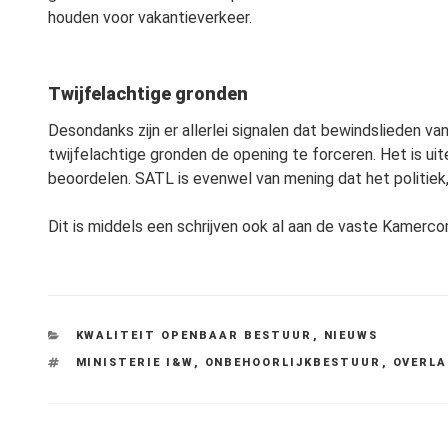
houden voor vakantieverkeer.
Twijfelachtige gronden
Desondanks zijn er allerlei signalen dat bewindslieden v
twijfelachtige gronden de opening te forceren. Het is ui
beoordelen. SATL is evenwel van mening dat het politiek,
Dit is middels een schrijven ook al aan de vaste Kamer
CATEGORIEËN
KWALITEIT OPENBAAR BESTUUR
,
NIEUWS
TAGS
MINISTERIE I&W
,
ONBEHOORLIJKBESTUUR
,
OVERLA