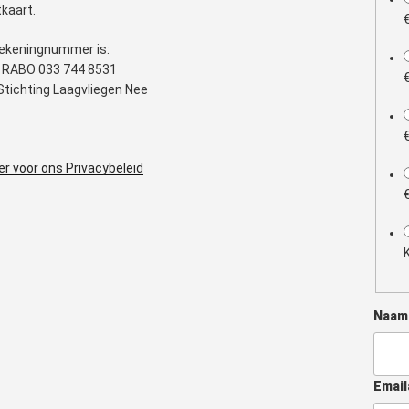
tkaart.
ekeningnummer is:
 RABO 033 744 8531
. Stichting Laagvliegen Nee
ier voor ons Privacybeleid
Naa
Email