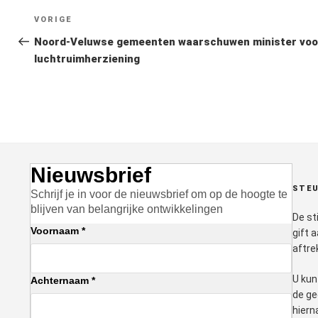
Bericht
Vorig
VORIGE
navigatie
bericht
Noord-Veluwse gemeenten waarschuwen minister voo
luchtruimherziening
Nieuwsbrief
STEU
Schrijf je in voor de nieuwsbrief om op de hoogte te
blijven van belangrijke ontwikkelingen
De st
Voornaam *
gift 
aftre
U kun
Achternaam *
de ge
hiern