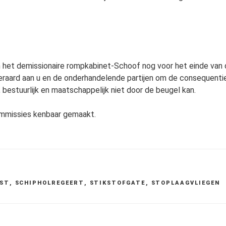
an het demissionaire rompkabinet-Schoof nog voor het einde van d
teraard aan u en de onderhandelende partijen om de consequentie
 bestuurlijk en maatschappelijk niet door de beugel kan.
commissies kenbaar gemaakt.
ST
,
SCHIPHOLREGEERT
,
STIKSTOFGATE
,
STOPLAAGVLIEGEN