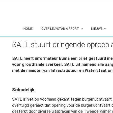
Ga
naar
de
inhoud
HOME
OVER LELYSTAD AIRPORT
NIEUWS
GEPLAATST
14 NOVEMBER 2025
OP
SATL stuurt dringende oproep
SATL heeft informateur Buma een brief gestuurd met
voor
groothandelsverkeer. SATL uit namens alle aan
met de minister van Infrastructuur en Waterstaat om
Schadelijk
SATL is niet op voorhand gekant tegen burgerluchtvaart al
overtuigd geraakt dat opening voor de burgerluchtvaart on
gesterkt door diverse uitspraken van de Tweede Kamer o