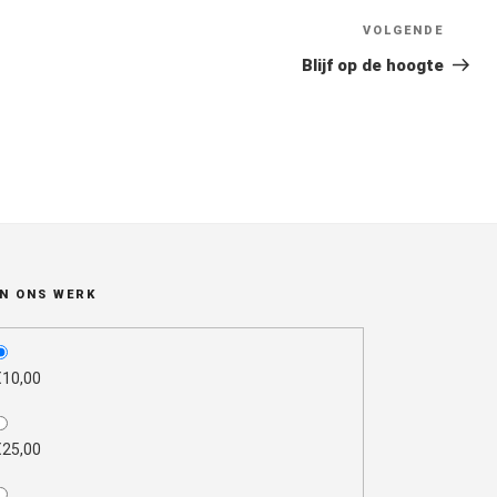
VOLGENDE
Volge
berich
Blijf op de hoogte
N ONS WERK
_select
€10,00
€25,00