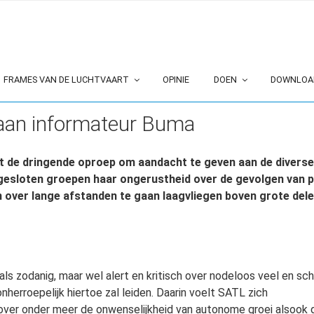
FRAMES VAN DE LUCHTVAART
OPINIE
DOEN
DOWNLOA
 aan informateur Buma
 de dringende oproep om aandacht te geven aan de diverse 
gesloten groepen haar ongerustheid over de gevolgen van 
 over lange afstanden te gaan laagvliegen boven grote del
s zodanig, maar wel alert en kritisch over nodeloos veel en scha
herroepelijk hiertoe zal leiden. Daarin voelt SATL zich
ver onder meer de onwenselijkheid van autonome groei alsook do