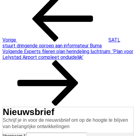
bericht
navigatie
Vorige
SATL
stuurt dringende oproep aan informateur Buma
Volgend
Volgende
Experts fileren plan herindeling luchtruim: ‘Plan voor
bericht
Lelystad Airport compleet onduidelijk’
Nieuwsbrief
Schrijf je in voor de nieuwsbrief om op de hoogte te blijven
van belangrijke ontwikkelingen
Voornaam *