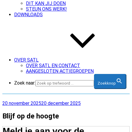
DIT KAN JIJ DOEN
STEUN ONS WERK!
DOWNLOADS
OVER SATL
OVER SATL EN CONTACT
AANGESLOTEN ACTIEGROEPEN
Zoek naar:
Zoekknop
Geplaatst
20 november 2025
20 december 2025
op
Blijf op de hoogte
Meld je aan voor de