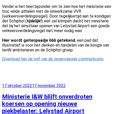
Verder is het heel bijzonder om te zien hoe het ministerie een
truc wilde uithalen met de onwerkzame VVR
(verkeersverdelingsregel). Door tegelijkertijd aan te kondigen
dat Schiphol (
tijdelijk!
) wat zal krimpen dacht het ministerie
dat bij het simultaan openen van Lelystad Airport een goede
verkeersverdelingsregel niet meer nodig was.
Hier wordt geitenpaadje 666 getekend
, een pad dat
illustratief is voor het denken en handelen van de kongsi van
IenW-ambtenaren en de Schiphol groep.
Download hier de pdf van de opgevraagde communicatie
Geplaatst
17 oktober 2022
17 november 2022
op
Ministerie I&W blijft onverdroten
koersen op opening nieuwe
piekbelaster: Lelystad Airport