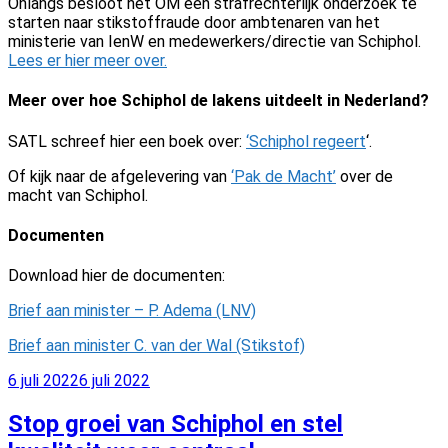
Onlangs besloot het OM een strafrechterlijk onderzoek te
starten naar stikstoffraude door ambtenaren van het
ministerie van IenW en medewerkers/directie van Schiphol.
Lees er hier meer over.
Meer over hoe Schiphol de lakens uitdeelt in Nederland?
SATL schreef hier een boek over:
‘Schiphol regeert
‘.
Of kijk naar de afgelevering van
‘Pak de Macht’
over de
macht van Schiphol.
Documenten
Download hier de documenten:
Brief aan minister – P. Adema (LNV)
Brief aan minister C. van der Wal (Stikstof)
Geplaatst
6 juli 2022
6 juli 2022
op
Stop groei van Schiphol en stel