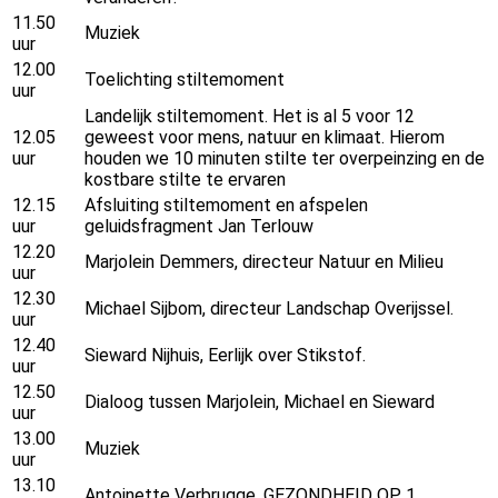
11.50
Muziek
uur
12.00
Toelichting stiltemoment
uur
Landelijk stiltemoment. Het is al 5 voor 12
12.05
geweest voor mens, natuur en klimaat. Hierom
uur
houden we 10 minuten stilte ter overpeinzing en de
kostbare stilte te ervaren
12.15
Afsluiting stiltemoment en afspelen
uur
geluidsfragment Jan Terlouw
12.20
Marjolein Demmers, directeur Natuur en Milieu
uur
12.30
Michael Sijbom, directeur Landschap Overijssel.
uur
12.40
Sieward Nijhuis, Eerlijk over Stikstof.
uur
12.50
Dialoog tussen Marjolein, Michael en Sieward
uur
13.00
Muziek
uur
13.10
Antoinette Verbrugge, GEZONDHEID OP 1