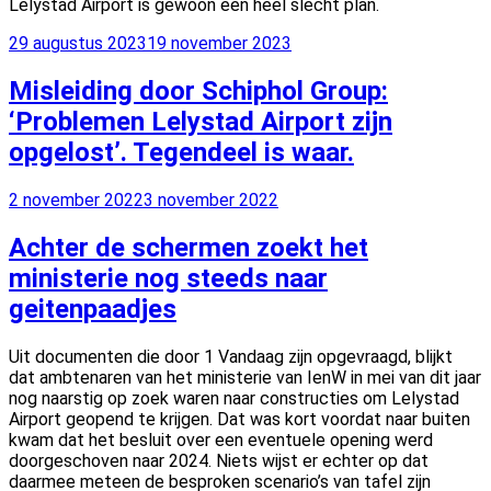
Lelystad Airport is gewoon een heel slecht plan.
Geplaatst
29 augustus 2023
19 november 2023
op
Misleiding door Schiphol Group:
‘Problemen Lelystad Airport zijn
opgelost’. Tegendeel is waar.
Geplaatst
2 november 2022
3 november 2022
op
Achter de schermen zoekt het
ministerie nog steeds naar
geitenpaadjes
Uit documenten die door 1 Vandaag zijn opgevraagd, blijkt
dat ambtenaren van het ministerie van IenW in mei van dit jaar
nog naarstig op zoek waren naar constructies om Lelystad
Airport geopend te krijgen. Dat was kort voordat naar buiten
kwam dat het besluit over een eventuele opening werd
doorgeschoven naar 2024. Niets wijst er echter op dat
daarmee meteen de besproken scenario’s van tafel zijn