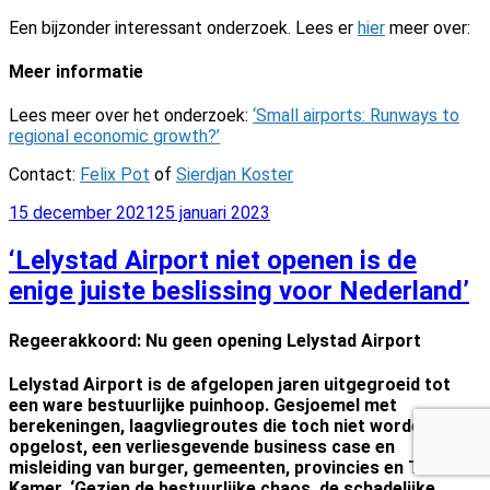
Een bijzonder interessant onderzoek. Lees er
hier
meer over:
Meer informatie
Lees meer over het onderzoek:
‘Small airports: Runways to
regional economic growth?’
Contact:
Felix Pot
of
Sierdjan Koster
Geplaatst
15 december 2021
25 januari 2023
op
‘Lelystad Airport niet openen is de
enige juiste beslissing voor Nederland’
Regeerakkoord: Nu geen opening Lelystad Airport
Lelystad Airport is de afgelopen jaren uitgegroeid tot
een ware bestuurlijke puinhoop. Gesjoemel met
berekeningen, laagvliegroutes die toch niet worden
opgelost, een verliesgevende business case en
misleiding van burger, gemeenten, provincies en Tweede
Kamer. ‘Gezien de bestuurlijke chaos, de schadelijke