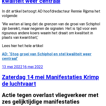
kwaliteit weer centraal
In dit artikel betoogt AD hoofdredacteur Rennie Rijpma het
volgende:
‘We weten al lang dat de grenzen van de groei van Schiphol
zijn bereikt, maar negeren de signalen. Het is tijd voor een
rigoureus andere koers waarin het draait om kwaliteit in
plaats van kwantiteit,’
Lees hier het hele artikel
AD: ‘Stop groei van Schiphol en stel kwaliteit weer
centraal’
Geplaatst
13 mei 2022
16 mei 2022
op
Zaterdag 14 mei Manifestaties Krimp
de luchtvaart
Actie tegen overlast vliegverkeer met
zes gelijktijdige manifestaties