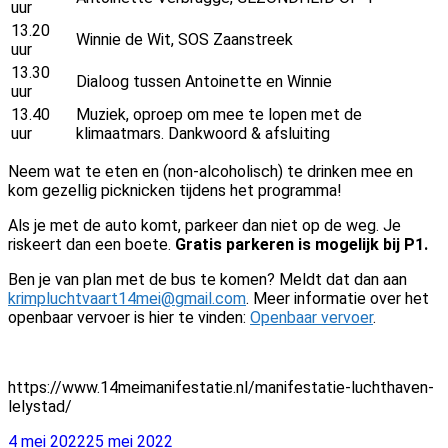
uur
13.20
Winnie de Wit, SOS Zaanstreek
uur
13.30
Dialoog tussen Antoinette en Winnie
uur
13.40
Muziek, oproep om mee te lopen met de
uur
klimaatmars. Dankwoord & afsluiting
Neem wat te eten en (non-alcoholisch) te drinken mee en
kom gezellig picknicken tijdens het programma!
Als je met de auto komt, parkeer dan niet op de weg. Je
riskeert dan een boete.
Gratis parkeren is mogelijk bij P1.
Ben je van plan met de bus te komen? Meldt dat dan aan
krimpluchtvaart14mei@gmail.com
. Meer informatie over het
openbaar vervoer is hier te vinden:
Openbaar vervoer
.
https://www.14meimanifestatie.nl/manifestatie-luchthaven-
lelystad/
Geplaatst
4 mei 2022
25 mei 2022