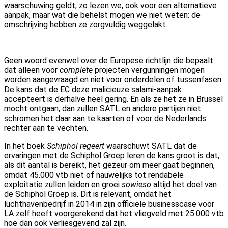
waarschuwing geldt, zo lezen we, ook voor een alternatieve
aanpak, maar wat die behelst mogen we niet weten: de
omschrijving hebben ze zorgvuldig weggelakt.
Geen woord evenwel over de Europese richtlijn die bepaalt
dat alleen voor
complete
projecten vergunningen mogen
worden aangevraagd en niet voor onderdelen of tussenfasen.
De kans dat de EC deze malicieuze salami-aanpak
accepteert is derhalve heel gering. En als ze het ze in Brussel
mocht ontgaan, dan zullen SATL en andere partijen niet
schromen het daar aan te kaarten of voor de Nederlands
rechter aan te vechten.
In het boek
Schiphol regeert
waarschuwt SATL dat de
ervaringen met de Schiphol Groep leren de kans groot is dat,
als dit aantal is bereikt, het gezeur om meer gaat beginnen,
omdat 45.000 vtb niet of nauwelijks tot rendabele
exploitatie zullen leiden en groei
sowieso
altijd het doel van
de Schiphol Groep is. Dit is relevant, omdat het
luchthavenbedrijf in 2014 in zijn officiële businesscase voor
LA zelf heeft voorgerekend dat het vliegveld met 25.000 vtb
hoe dan ook verliesgevend zal zijn.