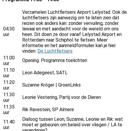
Verzamelen Luchtfietsers Airport Lelystad. Ook de
luchtfietsers zijn aanwezig om te laten zien dat
reizen ook anders kan: zonder vervuiling, zonder
04.30
lawaai en met aandacht voor de wereld om ons
uur
heen. Dit doen ze door vanaf Lelystad Airport en
Rotterdam naar Schiphol te fietsen. Meer
informatie en het aanmeldformulier kan je hier
vinden:
De Luchtfietsers
11.00
Opening. Programma toelichten
uur
11.10
Leon Adegeest, SATL
uur
11.20
Suzanne Kröger | GroenLinks
uur
11.30
Leonie Vestering, Partij voor de Dieren
uur
11.35
Rik Ravestein, SP Almere
uur
Dialoog tussen Leon, Suzanne, Leonie en Rik: wat
11.40
moet er gebeuren om beleid over vliegen / LA te
uur
veranderen?