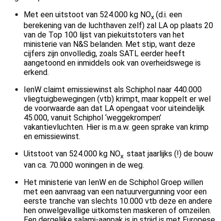
Met een uitstoot van 524.000 kg NO
(d.i. een
x
berekening van de luchthaven zelf) zal LA op plaats 20
van de Top 100 lijst van piekuitstoters van het
ministerie van N&S belanden. Met stip, want deze
cijfers zijn onvolledig, zoals SATL eerder heeft
aangetoond en inmiddels ook van overheidswege is
erkend.
IenW claimt emissiewinst als Schiphol naar 440.000
vliegtuigbewegingen (vtb) krimpt, maar koppelt er wel
de voorwaarde aan dat LA opengaat voor uiteindelijk
45.000, vanuit Schiphol ‘weggekrompen’
vakantievluchten. Hier is m.a.w. geen sprake van krimp
en emissiewinst.
Uitstoot van 524.000 kg NO
staat jaarlijks (!) de bouw
x
van ca. 70.000 woningen in de weg.
Het ministerie van IenW en de Schiphol Groep willen
met een aanvraag van een natuurvergunning voor een
eerste tranche van slechts 10.000 vtb deze en andere
hen onwelgevallige uitkomsten maskeren of omzeilen.
Een dergelijke salami-aanpak is in strijd is met Europese