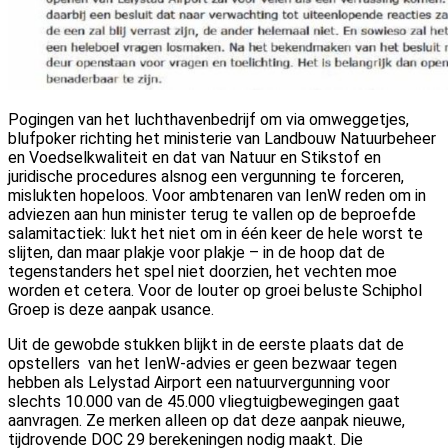
Pogingen van het luchthavenbedrijf om via omweggetjes,
blufpoker richting het ministerie van Landbouw Natuurbeheer
en Voedselkwaliteit en dat van Natuur en Stikstof en
juridische procedures alsnog een vergunning te forceren,
mislukten hopeloos. Voor ambtenaren van IenW reden om in
adviezen aan hun minister terug te vallen op de beproefde
salamitactiek: lukt het niet om in één keer de hele worst te
slijten, dan maar plakje voor plakje – in de hoop dat de
tegenstanders het spel niet doorzien, het vechten moe
worden et cetera. Voor de louter op groei beluste Schiphol
Groep is deze aanpak usance.
Uit de gewobde stukken blijkt in de eerste plaats dat de
opstellers van het IenW-advies er geen bezwaar tegen
hebben als Lelystad Airport een natuurvergunning voor
slechts 10.000 van de 45.000 vliegtuigbewegingen gaat
aanvragen. Ze merken alleen op dat deze aanpak nieuwe,
tijdrovende DOC 29 berekeningen nodig maakt. Die