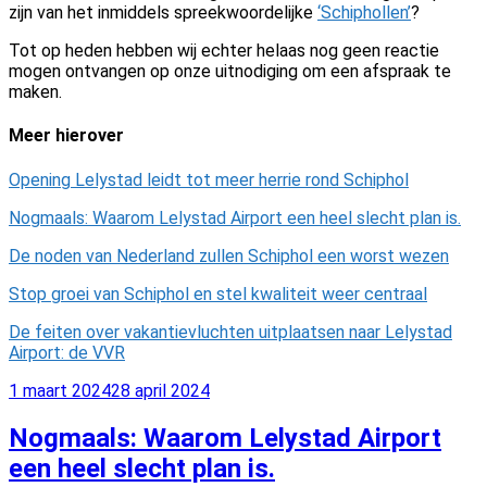
zijn van het inmiddels spreekwoordelijke
‘Schiphollen’
?
Tot op heden hebben wij echter helaas nog geen reactie
mogen ontvangen op onze uitnodiging om een afspraak te
maken.
Meer hierover
Opening Lelystad leidt tot meer herrie rond Schiphol
Nogmaals: Waarom Lelystad Airport een heel slecht plan is.
De noden van Nederland zullen Schiphol een worst wezen
Stop groei van Schiphol en stel kwaliteit weer centraal
De feiten over vakantievluchten uitplaatsen naar Lelystad
Airport: de VVR
Geplaatst
1 maart 2024
28 april 2024
op
Nogmaals: Waarom Lelystad Airport
een heel slecht plan is.