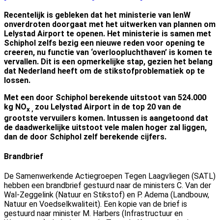
Recentelijk is gebleken dat het ministerie van IenW
onverdroten doorgaat met het uitwerken van plannen om
Lelystad Airport te openen. Het ministerie is samen met
Schiphol zelfs bezig een nieuwe reden voor opening te
creeren, nu functie van ‘overloopluchthaven’ is komen te
vervallen.
Dit is een opmerkelijke stap, gezien het belang
dat Nederland heeft om de stikstofproblematiek op te
lossen.
Met een door Schiphol berekende uitstoot van 524.000
kg NO
zou Lelystad Airport in de top 20 van de
x ,
grootste vervuilers komen. Intussen is aangetoond dat
de daadwerkelijke uitstoot vele malen hoger zal liggen,
dan de door Schiphol zelf berekende cijfers.
Brandbrief
De Samenwerkende Actiegroepen Tegen Laagvliegen (SATL)
hebben
een brandbrief gestuurd naar de ministers C. Van der
Wal-Zeggelink (Natuur en Stikstof) en P. Adema (Landbouw,
Natuur en Voedselkwaliteit). Een kopie van de brief is
gestuurd naar minister M. Harbers (Infrastructuur en