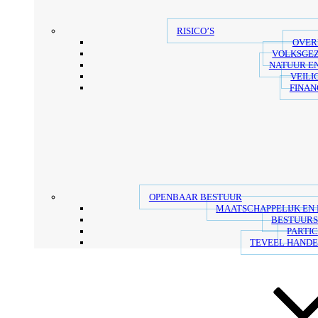
RISICO’S
OVER
VOLKSGE
NATUUR E
VEILI
FINAN
OPENBAAR BESTUUR
MAATSCHAPPELIJK EN
BESTUUR
PARTIC
TEVEEL HANDE