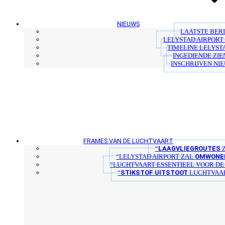
NIEUWS
LAATSTE BER
LELYSTAD AIRPORT 
TIMELINE LELYST
INGEDIENDE ZIE
INSCHRIJVEN NI
FRAMES VAN DE LUCHTVAART
LAAGVLIEGROUTES
“
Z
OMWONER
“LELYSTAD AIRPORT ZAL
“LUCHTVAART ESSENTIEEL VOOR D
STIKSTOF UITSTOOT
“
LUCHTVAAR