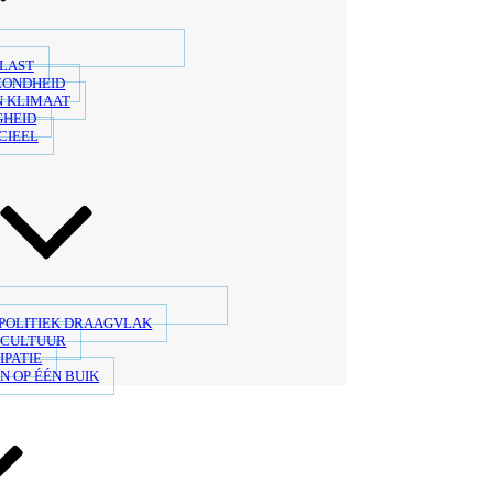
LAST
ZONDHEID
N KLIMAAT
GHEID
CIEEL
 POLITIEK DRAAGVLAK
SCULTUUR
IPATIE
N OP ÉÉN BUIK