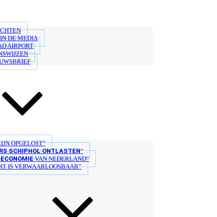
ICHTEN
IN DE MEDIA
AD AIRPORT
NSWIJZEN
EUWSBRIEF
IJN OPGELOST”
S SCHIPHOL ONTLASTEN
“
ECONOMIE
E
VAN NEDERLAND”
T IS VERWAARLOOSBAAR”