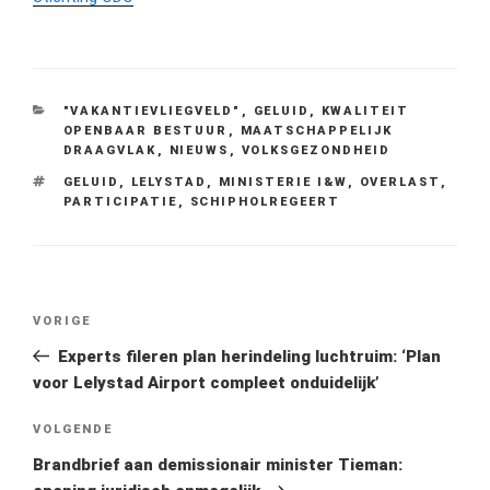
CATEGORIEËN
"VAKANTIEVLIEGVELD"
,
GELUID
,
KWALITEIT
OPENBAAR BESTUUR
,
MAATSCHAPPELIJK
DRAAGVLAK
,
NIEUWS
,
VOLKSGEZONDHEID
TAGS
GELUID
,
LELYSTAD
,
MINISTERIE I&W
,
OVERLAST
,
PARTICIPATIE
,
SCHIPHOLREGEERT
Bericht
Vorig
VORIGE
navigatie
bericht
Experts fileren plan herindeling luchtruim: ‘Plan
voor Lelystad Airport compleet onduidelijk’
Volgend
VOLGENDE
bericht
Brandbrief aan demissionair minister Tieman: