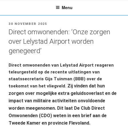
Ga
Menu
naar
de
inhoud
GEPLAATST
30 NOVEMBER 2025
OP
Direct omwonenden: ‘Onze zorgen
over Lelystad Airport worden
genegeerd’
Direct omwonenden van Lelystad Airport reageren
teleurgesteld op de recente uitlatingen van
staatssecretaris Gijs Tuinman (BBB) over de
Zij vinden dat hun
toekomst van het vliegveld.
zorgen over mogelijke extra geluidsoverlast en de
impact van militaire activiteiten onvoldoende
worden meegenomen. Dit laat De Club Direct
Omwonenden (CDO) weten in een brief aan de
Tweede Kamer en provincie Flevoland.