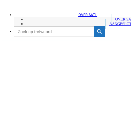
OVER SATL
OVER SA
AANGESLOT
Zoekknop
Zoek
naar:
Ga
naar
de
inhoud