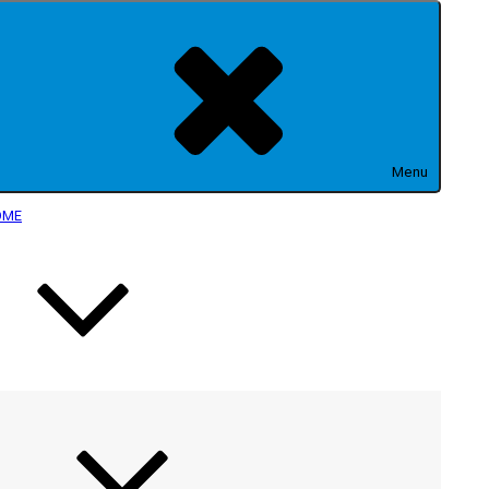
Menu
OME