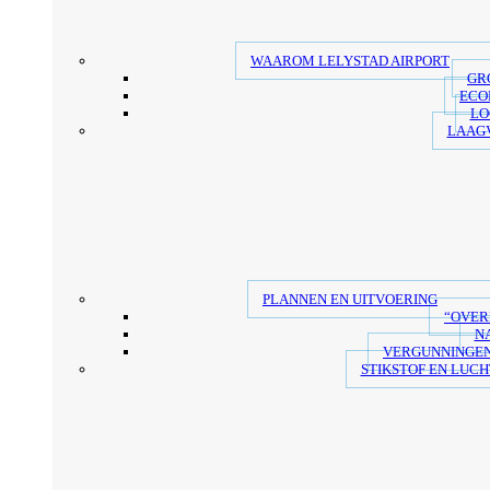
WAAROM LELYSTAD AIRPORT
GR
ECO
LO
LAAG
PLANNEN EN UITVOERING
“OVER
N
VERGUNNINGEN
STIKSTOF EN LUCH