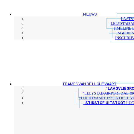
NIEUWS
LAATS
LELYSTAD A
TIMELINE 
INGEDIEN
INSCHRIJ
FRAMES VAN DE LUCHTVAART
LAAGVLIEGR
“
O
“LELYSTAD AIRPORT ZAL
“LUCHTVAART ESSENTIEEL V
STIKSTOF UITSTOOT
“
LUC