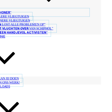
CHONER
“
LERE VLIEGTUIGEN
NERE VLIEGTUIGEN
N
LOST ALLE PROBLEMEN OP”
T VLUCHTEN OVER
VAN SCHIPHOL”
EEN HANDJEVOL ACTIVISTEN
“
INIE
KAN JIJ DOEN
N ONS WERK!
LOADS