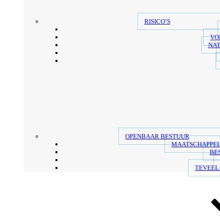
RISICO’S
VO
NAT
OPENBAAR BESTUUR
MAATSCHAPPEL
BE
TEVEEL