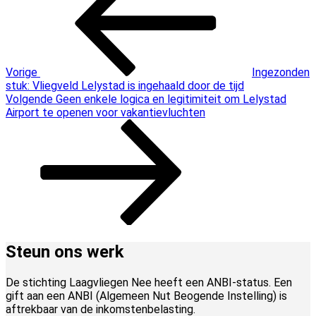
Vorige
Ingezonden
stuk: Vliegveld Lelystad is ingehaald door de tijd
Volgend
Volgende
Geen enkele logica en legitimiteit om Lelystad
bericht
Airport te openen voor vakantievluchten
Steun ons werk
De stichting Laagvliegen Nee heeft een ANBI-status. Een
gift aan een ANBI (Algemeen Nut Beogende Instelling) is
aftrekbaar van de inkomstenbelasting.