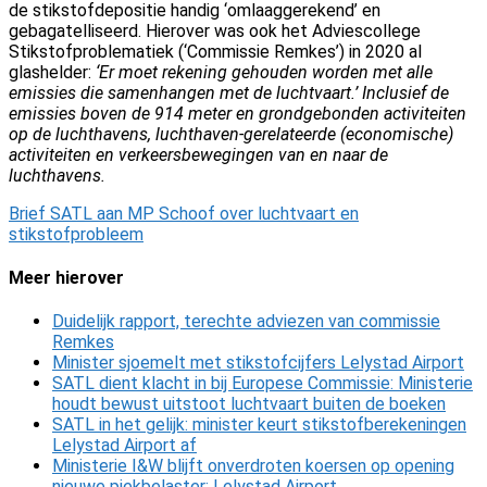
de stikstofdepositie handig ‘omlaaggerekend’ en
gebagatelliseerd. Hierover was ook het Adviescollege
Stikstofproblematiek (‘Commissie Remkes’) in 2020 al
glashelder:
‘Er moet rekening gehouden worden met alle
emissies die samenhangen met de luchtvaart.’ Inclusief de
emissies boven de 914 meter en grondgebonden activiteiten
op de luchthavens, luchthaven-gerelateerde (economische)
activiteiten en verkeersbewegingen van en naar de
luchthavens.
Brief SATL aan MP Schoof over luchtvaart en
stikstofprobleem
Meer hierover
Duidelijk rapport, terechte adviezen van commissie
Remkes
Minister sjoemelt met stikstofcijfers Lelystad Airport
SATL dient klacht in bij Europese Commissie: Ministerie
houdt bewust uitstoot luchtvaart buiten de boeken
SATL in het gelijk: minister keurt stikstofberekeningen
Lelystad Airport af
Ministerie I&W blijft onverdroten koersen op opening
nieuwe piekbelaster: Lelystad Airport