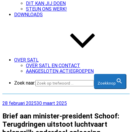
DIT KAN JIJ DOEN
STEUN ONS WERK!
DOWNLOADS
OVER SATL
OVER SATL EN CONTACT
AANGESLOTEN ACTIEGROEPEN
Zoek naar:
Zoekknop
Geplaatst
28 februari 2025
30 maart 2025
op
Brief aan minister-president Schoof:
Terugdringen uitstoot luchtvaart