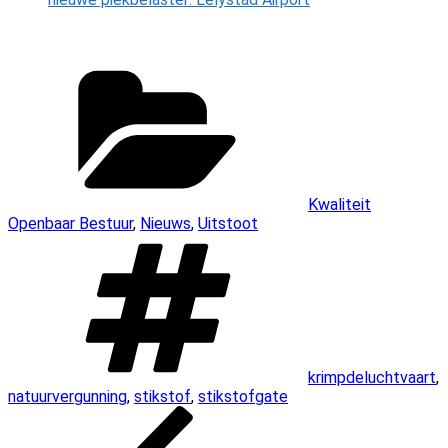
Categorieën
Kwaliteit
Openbaar Bestuur
,
Nieuws
,
Uitstoot
Tags
krimpdeluchtvaart
,
natuurvergunning
,
stikstof
,
stikstofgate
Bericht
Vorig
bericht
navigatie