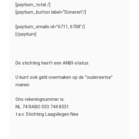
[paytium_total /]
[paytium_button label=”Doneren”/]
[paytium_emails id=”6711, 6708″/]
[/paytium]
De stichting heeft een ANBI-status.
U kunt ook geld overmaken op de “ouderwetse”
manier.
Ons rekeningnummer is:
NL 74 RABO 033 744 8531
t.a.v. Stichting Laagvliegen Nee