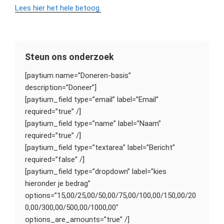
Lees hier het hele betoog.
Steun ons onderzoek
[paytium name=”Doneren-basis”
description=”Doneer”]
[paytium_field type=”email” label=”Email”
required=”true” /]
[paytium_field type=”name” label=”Naam”
required=”true” /]
[paytium_field type=”textarea” label=”Bericht”
required=”false” /]
[paytium_field type=”dropdown” label=”kies
hieronder je bedrag”
options=”15,00/25,00/50,00/75,00/100,00/150,00/20
0,00/300,00/500,00/1000,00″
options_are_amounts=”true” /]