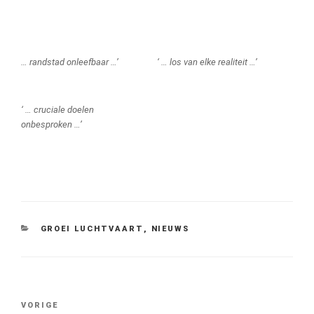
… randstad onleefbaar …’
‘ … los van elke realiteit …’
‘ … cruciale doelen
onbesproken …’
CATEGORIEËN
GROEI LUCHTVAART
,
NIEUWS
Bericht
Vorig
VORIGE