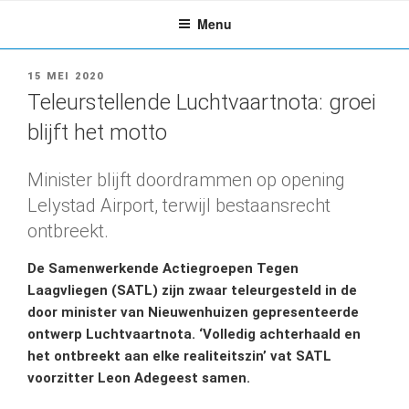
Ga
Menu
naar
de
inhoud
GEPLAATST
15 MEI 2020
OP
Teleurstellende Luchtvaartnota: groei
blijft het motto
Minister blijft doordrammen op opening
Lelystad Airport, terwijl bestaansrecht
ontbreekt.
De Samenwerkende Actiegroepen Tegen
Laagvliegen (SATL) zijn zwaar teleurgesteld in de
door minister van Nieuwenhuizen gepresenteerde
ontwerp Luchtvaartnota. ‘Volledig achterhaald en
het ontbreekt aan elke realiteitszin’ vat SATL
voorzitter Leon Adegeest samen.