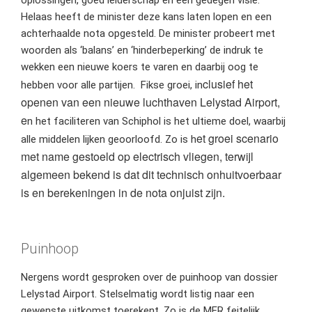
oplossingen, goed leiderschap en een gedegen visie.
Helaas heeft de minister deze kans laten lopen en een
achterhaalde nota opgesteld. De minister probeert met
woorden als ‘balans’ en ‘hinderbeperking’ de indruk te
wekken een nieuwe koers te varen en daarbij oog te
clusief het
hebben voor alle partijen. Fikse groei, in
openen van een nieuwe luchthaven Lelystad Airport,
e
n het faciliteren van Schiphol is het ultieme doel, waarbij
et groei scenario
alle middelen lijken geoorloofd. Zo is h
met name gestoeld op electrisch vliegen, terwijl
algemeen bekend is dat dit technisch onhuitvoerbaar
is en berekeningen in de nota onjuist zijn.
Puinhoop
Nergens wordt gesproken over de puinhoop van dossier
Lelystad Airport. Stelselmatig wordt listig naar een
gewenste uitkomst toerekent. Zo is de MER feitelijk