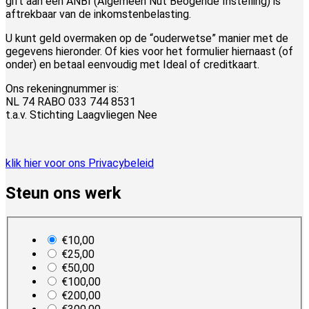
gift aan een ANBI (Algemeen Nut Beogende Instelling) is
aftrekbaar van de inkomstenbelasting.
U kunt geld overmaken op de “ouderwetse” manier met de
gegevens hieronder. Of kies voor het formulier hiernaast (of
onder) en betaal eenvoudig met Ideal of creditkaart.
Ons rekeningnummer is:
NL 74 RABO 033 744 8531
t.a.v. Stichting Laagvliegen Nee
klik hier voor ons Privacybeleid
Steun ons werk
plan_select
€10,00
€25,00
€50,00
€100,00
€200,00