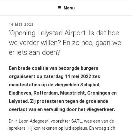
Ga
Menu
naar
de
inhoud
GEPLAATST
14 MEI 2022
OP
‘Opening Lelystad Airport: Is dat hoe
we verder willen? En zo nee, gaan we
er iets aan doen?’
Een brede coalitie van bezorgde burgers
organiseert op zaterdag 14 mei 2022 zes
manifestaties op de vliegvelden Schiphol,
Eindhoven, Rotterdam, Maastricht, Groningen en
Lelystad. Zij protesteren tegen de groeiende
overlast van en vervuiling door het vliegverkeer.
Dr. ir. Leon Adegeest, voorzitter SATL, was een van de
sprekers. Hij kon rekenen op luid applaus. En vroeg zich