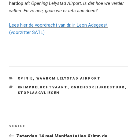
hardop af:
Opening Lelystad Airport, is dat hoe we verder
willen. En zo nee, gaan we er iets aan doen?
Lees hier de voordracht van dr. ir. Leon Adegeest
(voorzitter SATL)
CATEGORIEËN
OPINIE
,
WAAROM LELYSTAD AIRPORT
TAGS
KRIMPDELUCHTVAART
,
ONBEHOORLIJKBESTUUR
,
STOPLAAGVLIEGEN
Bericht
Vorig
VORIGE
navigatie
bericht
Zaterdag 14 mei Manifestaties Krimp de