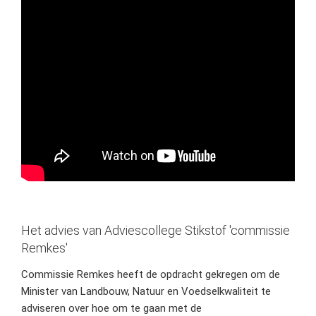
Het advies van Adviescollege Stikstof 'commissie
Remkes'
Commissie Remkes heeft de opdracht gekregen om de
Minister van Landbouw, Natuur en Voedselkwaliteit te
adviseren over hoe om te gaan met de