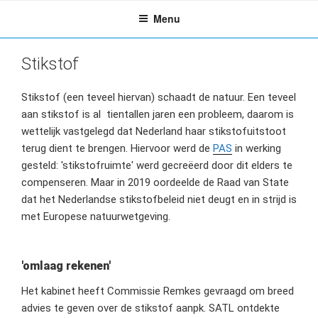
Ga
Menu
naar
de
inhoud
Stikstof
Stikstof (een teveel hiervan) schaadt de natuur. Een teveel
aan stikstof is al tientallen jaren een probleem, daarom is
wettelijk vastgelegd dat Nederland haar stikstofuitstoot
terug dient te brengen. Hiervoor werd de
PAS
in werking
gesteld: 'stikstofruimte' werd gecreëerd door dit elders te
compenseren. Maar in 2019 oordeelde de Raad van State
dat het Nederlandse stikstofbeleid niet deugt en in strijd is
met Europese natuurwetgeving.
'omlaag rekenen'
Het kabinet heeft Commissie Remkes gevraagd om breed
advies te geven over de stikstof aanpk. SATL ontdekte