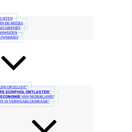
ICHTEN
IN DE MEDIA
AD AIRPORT
NSWIJZEN
EUWSBRIEF
IJN OPGELOST”
S SCHIPHOL ONTLASTEN
“
ECONOMIE
E
VAN NEDERLAND”
T IS VERWAARLOOSBAAR”