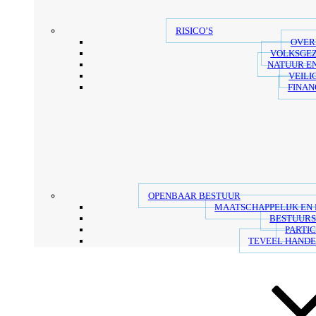
RISICO’S
OVER
VOLKSGE
NATUUR E
VEILI
FINAN
OPENBAAR BESTUUR
MAATSCHAPPELIJK EN
BESTUUR
PARTIC
TEVEEL HANDE