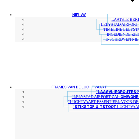
NIEUWS
LAATSTE BER
LELYSTAD AIRPORT 
TIMELINE LELYST
INGEDIENDE ZIE
INSCHRIJVEN NI
FRAMES VAN DE LUCHTVAART
LAAGVLIEGROUTES
“
Z
OMWONER
“LELYSTAD AIRPORT ZAL
“LUCHTVAART ESSENTIEEL VOOR D
STIKSTOF UITSTOOT
“
LUCHTVAAR