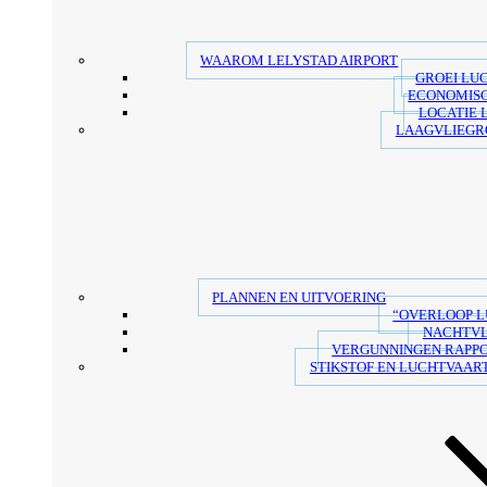
WAAROM LELYSTAD AIRPORT
GROEI LU
ECONOMIS
LOCATIE 
LAAGVLIEGR
PLANNEN EN UITVOERING
“OVERLOOP 
NACHTV
VERGUNNINGEN RAPP
STIKSTOF EN LUCHTVAART