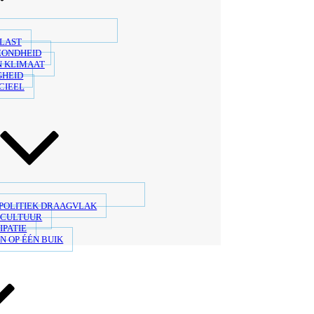
LAST
ZONDHEID
N KLIMAAT
GHEID
CIEEL
 POLITIEK DRAAGVLAK
SCULTUUR
IPATIE
N OP ÉÉN BUIK