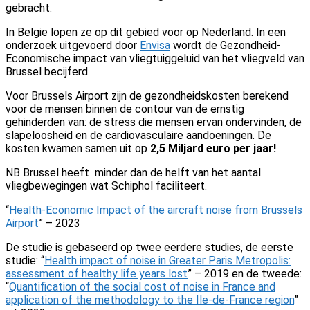
gebracht.
In Belgie lopen ze op dit gebied voor op Nederland. In een
onderzoek uitgevoerd door
Envisa
wordt de Gezondheid-
Economische impact van vliegtuiggeluid van het vliegveld van
Brussel becijferd.
Voor Brussels Airport zijn de gezondheidskosten berekend
voor de mensen binnen de contour van de ernstig
gehinderden van: de stress die mensen ervan ondervinden, de
slapeloosheid en de cardiovasculaire aandoeningen. De
kosten kwamen samen uit op
2,5 Miljard euro per jaar!
NB Brussel heeft minder dan de helft van het aantal
vliegbewegingen wat Schiphol faciliteert.
“
Health-Economic Impact of the aircraft noise from Brussels
Airport
” –
2023
De studie is gebaseerd op twee eerdere studies, de eerste
studie: “
Health impact of noise in Greater Paris Metropolis:
assessment of healthy life years lost
” – 2019 en de tweede:
“
Quantification of the social cost of noise in France and
application of the methodology to the Ile-de-France region
”