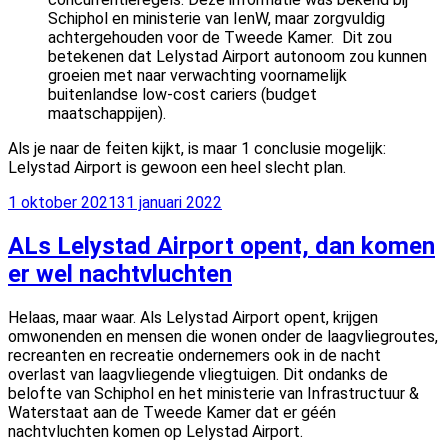
Schiphol en ministerie van IenW, maar zorgvuldig
achtergehouden voor de Tweede Kamer. Dit zou
betekenen dat Lelystad Airport autonoom zou kunnen
groeien met naar verwachting voornamelijk
buitenlandse low-cost cariers (budget
maatschappijen).
Als je naar de feiten kijkt, is maar 1 conclusie mogelijk:
Lelystad Airport is gewoon een heel slecht plan.
Geplaatst
1 oktober 2021
31 januari 2022
op
ALs Lelystad Airport opent, dan komen
er wel nachtvluchten
Helaas, maar waar. Als Lelystad Airport opent, krijgen
omwonenden en mensen die wonen onder de laagvliegroutes,
recreanten en recreatie ondernemers ook in de nacht
overlast van laagvliegende vliegtuigen. Dit ondanks de
belofte van Schiphol en het ministerie van Infrastructuur &
Waterstaat aan de Tweede Kamer dat er géén
nachtvluchten komen op Lelystad Airport.