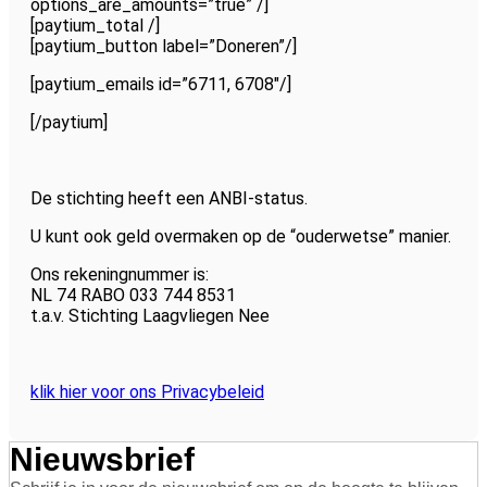
options_are_amounts=”true” /]
[paytium_total /]
[paytium_button label=”Doneren”/]
[paytium_emails id=”6711, 6708″/]
[/paytium]
De stichting heeft een ANBI-status.
U kunt ook geld overmaken op de “ouderwetse” manier.
Ons rekeningnummer is:
NL 74 RABO 033 744 8531
t.a.v. Stichting Laagvliegen Nee
klik hier voor ons Privacybeleid
Nieuwsbrief