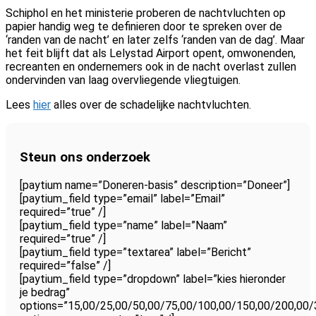
Schiphol en het ministerie proberen de nachtvluchten op
papier handig weg te definieren door te spreken over de
‘randen van de nacht’ en later zelfs ‘randen van de dag’. Maar
het feit blijft dat als Lelystad Airport opent, omwonenden,
recreanten en ondernemers ook in de nacht overlast zullen
ondervinden van laag overvliegende vliegtuigen.
Lees
hier
alles over de schadelijke nachtvluchten.
Steun ons onderzoek
[paytium name=”Doneren-basis” description=”Doneer”]
[paytium_field type=”email” label=”Email”
required=”true” /]
[paytium_field type=”name” label=”Naam”
required=”true” /]
[paytium_field type=”textarea” label=”Bericht”
required=”false” /]
[paytium_field type=”dropdown” label=”kies hieronder
je bedrag”
options=”15,00/25,00/50,00/75,00/100,00/150,00/200,00/