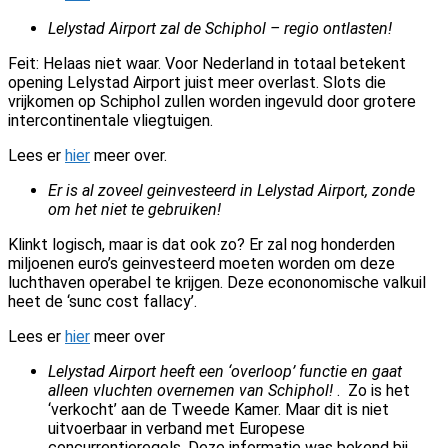
Lelystad Airport zal de Schiphol – regio ontlasten!
Feit: Helaas niet waar. Voor Nederland in totaal betekent
opening Lelystad Airport juist meer overlast. Slots die
vrijkomen op Schiphol zullen worden ingevuld door grotere
intercontinentale vliegtuigen.
Lees er
hier
meer over.
Er is al zoveel geinvesteerd in Lelystad Airport, zonde
om het niet te gebruiken!
Klinkt logisch, maar is dat ook zo? Er zal nog honderden
miljoenen euro’s geinvesteerd moeten worden om deze
luchthaven operabel te krijgen. Deze econonomische valkuil
heet de ‘sunc cost fallacy’.
Lees er
hier
meer over
Lelystad Airport heeft een ‘overloop’ functie en gaat
alleen vluchten overnemen van Schiphol!
. Zo is het
‘verkocht’ aan de Tweede Kamer. Maar dit is niet
uitvoerbaar in verband met Europese
concurrentieregels. Deze informatie was bekend bij