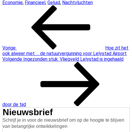
Economie
,
Financieel
,
Geluid
,
Nachtvluchten
Bericht
Vorig
bericht
navigatie
Vorige
Hoe zit het
ook alweer met … de natuurvergunning voor Lelystad Airport
Volgend
Volgende
Ingezonden stuk: Vliegveld Lelystad is ingehaald
bericht
door de tijd
Nieuwsbrief
Schrijf je in voor de nieuwsbrief om op de hoogte te blijven
van belangrijke ontwikkelingen