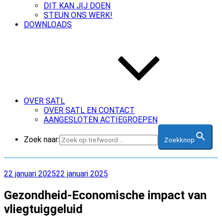
DIT KAN JIJ DOEN
STEUN ONS WERK!
DOWNLOADS
OVER SATL
OVER SATL EN CONTACT
AANGESLOTEN ACTIEGROEPEN
Zoek naar:
Zoekknop
Geplaatst
22 januari 2025
22 januari 2025
op
Gezondheid-Economische impact van
vliegtuiggeluid