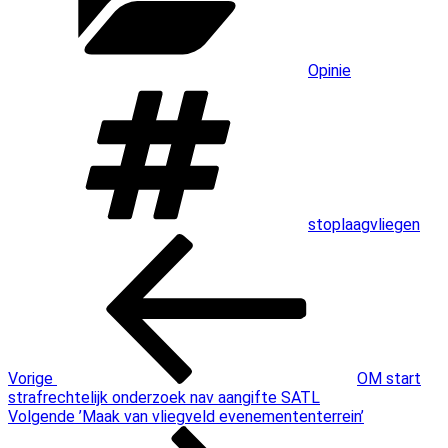
Opinie
Tags
stoplaagvliegen
Bericht
Vorig
bericht
navigatie
Vorige
OM start
strafrechtelijk onderzoek nav aangifte SATL
Volgend
Volgende
’Maak van vliegveld evenemententerrein’
bericht