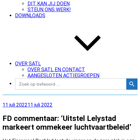
DIT KAN JIJ DOEN
STEUN ONS WERK!
DOWNLOADS
OVER SATL
OVER SATL EN CONTACT
AANGESLOTEN ACTIEGROEPEN
Zoekk
Zoek
naar:
Geplaatst
11 juli 2022
11 juli 2022
op
FD commentaar: ‘Uitstel Lelystad
markeert ommekeer luchtvaartbeleid’