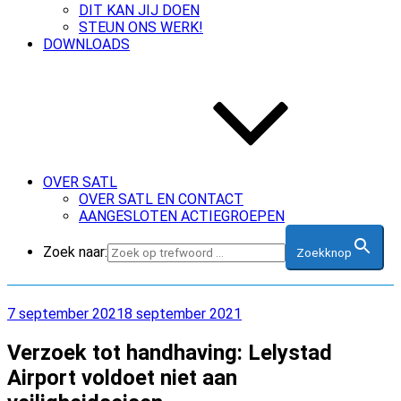
DIT KAN JIJ DOEN
STEUN ONS WERK!
DOWNLOADS
OVER SATL
OVER SATL EN CONTACT
AANGESLOTEN ACTIEGROEPEN
Zoek naar:
Zoekknop
Geplaatst
7 september 2021
8 september 2021
op
Verzoek tot handhaving: Lelystad
Airport voldoet niet aan