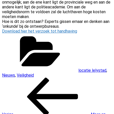
onmogelijk; aan de ene kant ligt de provinciale weg en aan de
andere kant ligt de politieacademie. Om aan de
veiligheidsnorm te voldoen zal de luchthaven hoge kosten
moeten maken.
Hoe is dit zo ontstaan? Experts gissen ernaar en denken aan
‘onkunde’ bij de ontwerpbureaus.
Download hier het verzoek tot handhaving
Categorieën
locatie lelystad
,
Nieuws
,
Veiligheid
Bericht
Vorig
bericht
navigatie