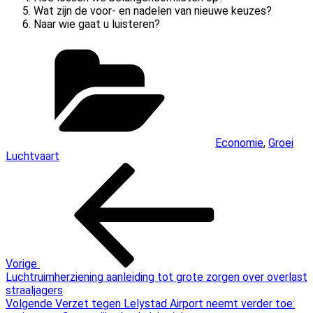
Wat zijn de voor- en nadelen van nieuwe keuzes?
Naar wie gaat u luisteren?
Categorieën
Economie
,
Groei
Luchtvaart
Bericht
Vorig
bericht
navigatie
Vorige
Luchtruimherziening aanleiding tot grote zorgen over overlast
straaljagers
Volgend
Volgende
Verzet tegen Lelystad Airport neemt verder toe: