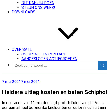
DIT KAN JIJ DOEN
STEUN ONS WERK!
DOWNLOADS
OVER SATL
OVER SATL EN CONTACT
AANGESLOTEN ACTIEGROEPEN
Zoekk
Zoek
naar:
Geplaatst
7 mei 2021
7 mei 2021
op
Heldere uitleg kosten en baten Schiphol
In een video van 11 minuten legt prof dr Fulco van der Veen
een aantal heel belangrijke knelpunten en oplossingen uit aan