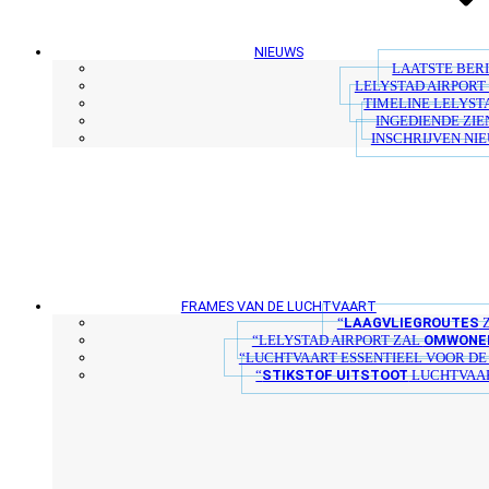
NIEUWS
LAATSTE BER
LELYSTAD AIRPORT 
TIMELINE LELYST
INGEDIENDE ZIE
INSCHRIJVEN NI
FRAMES VAN DE LUCHTVAART
LAAGVLIEGROUTES
“
Z
OMWONER
“LELYSTAD AIRPORT ZAL
“LUCHTVAART ESSENTIEEL VOOR D
STIKSTOF UITSTOOT
“
LUCHTVAAR