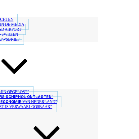
ICHTEN
IN DE MEDIA
AD AIRPORT
NSWIJZEN
EUWSBRIEF
IJN OPGELOST”
S SCHIPHOL ONTLASTEN
“
ECONOMIE
E
VAN NEDERLAND”
T IS VERWAARLOOSBAAR”