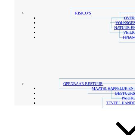
RISICO’S
OVER
VOLKSGE
NATUUR E
VEILI
FINAN
OPENBAAR BESTUUR
MAATSCHAPPELIJK EN
BESTUUR
PARTIC
TEVEEL HANDE