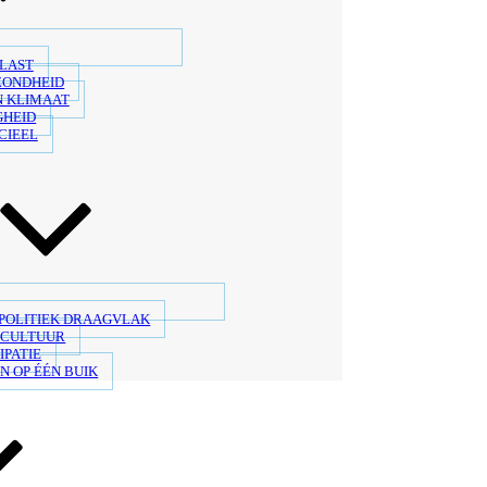
LAST
ZONDHEID
N KLIMAAT
GHEID
CIEEL
 POLITIEK DRAAGVLAK
SCULTUUR
IPATIE
N OP ÉÉN BUIK